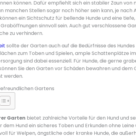
nnen können. Dafür empfiehlt sich ein stabiler Zaun von 
n manchen Stellen sogar noch höher sein kann, je nach Ak
 können ein Sichtschutz für bellende Hunde und eine tiefe
raböffnungen sinnvoll sein. Auch gut verschlossene Gar
che zu verhindern.
eit
sollte der Garten auch auf die Bedürfnisse des Hundes 
lächen zum Toben und Spielen, ample Schattenplätze i
sorgung sind dabei essenziell. Für Hunde, die gerne grabe
 können Sie den Garten vor Schäden bewahren und dem
ht werden.
defreundlichen Gartens
rer Garten
bietet zahlreiche Vorteile für den Hund und sei
r dem Hund ein sicheres Toben und Erkunden ohne Leine u
voll für Welpen, ängstliche oder kranke Hunde, die außer