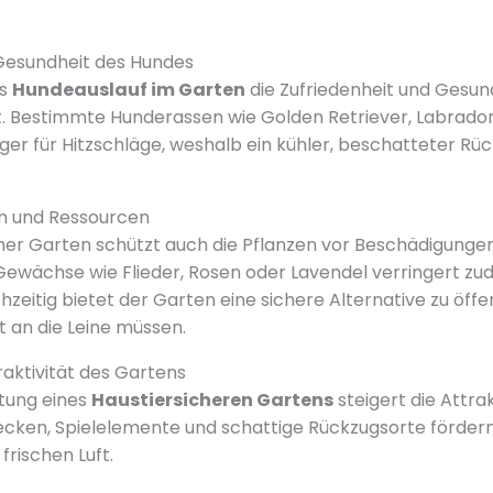
 Gesundheit des Hundes
ss
Hundeauslauf im Garten
die Zufriedenheit und Gesun
t. Bestimmte Hunderassen wie Golden Retriever, Labrador
liger für Hitzschläge, weshalb ein kühler, beschatteter Rü
en und Ressourcen
her Garten schützt auch die Pflanzen vor Beschädigungen.
ewächse wie Flieder, Rosen oder Lavendel verringert zu
hzeitig bietet der Garten eine sichere Alternative zu öffe
 an die Leine müssen.
raktivität des Gartens
ltung eines
Haustiersicheren Gartens
steigert die Attra
becken, Spielelemente und schattige Rückzugsorte förde
frischen Luft.