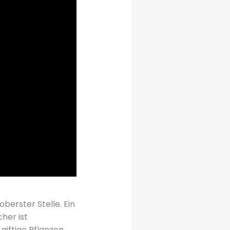
berster Stelle. Ein
her ist
giftige Pflanzen