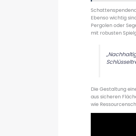
Schattenspendend
Ebenso wichtig sin
Pergolen oder Sege
mit robusten Spiel
„Nachhaltig
Schlüsselt
Die Gestaltung ei
aus sicheren Fläch
wie Ressourcenscho