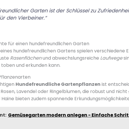
reundlicher Garten ist der Schlüssel zu Zufriedenhe
für den Vierbeiner.“
te für einen hundefreundlichen Garten
 eines hundefreundlichen Gartens spielen verschiedene 
buste
Rasenflächen
und abwechslungsreiche
Laufwege
sin
g toben und erkunden kann.
Pflanzenarten
chtigen
Hundefreundliche Gartenpflanzen
ist entschei
 Rosen, Lavendel oder Ringelblumen, die robust und nicht 
nd Haine bieten zudem spannende Erkundungsmöglichkeite
nt:
Gemüsegarten modern anlegen - Einfache Schritt 