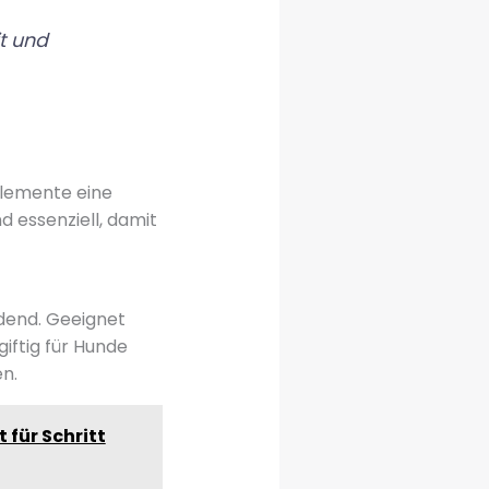
it und
Elemente eine
d essenziell, damit
dend. Geeignet
giftig für Hunde
n.
für Schritt