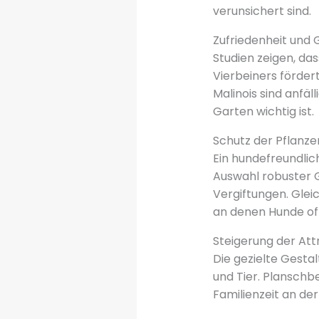
verunsichert sind.
Zufriedenheit und
Studien zeigen, da
Vierbeiners förder
Malinois sind anfäl
Garten wichtig ist.
Schutz der Pflanz
Ein hundefreundlic
Auswahl robuster G
Vergiftungen. Gleic
an denen Hunde oft
Steigerung der Att
Die gezielte Gesta
und Tier. Plansch
Familienzeit an der 