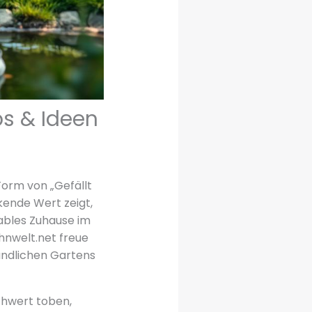
ps & Ideen
Form von „Gefällt
ende Wert zeigt,
tables Zuhause im
hnwelt.net freue
eundlichen Gartens
schwert toben,