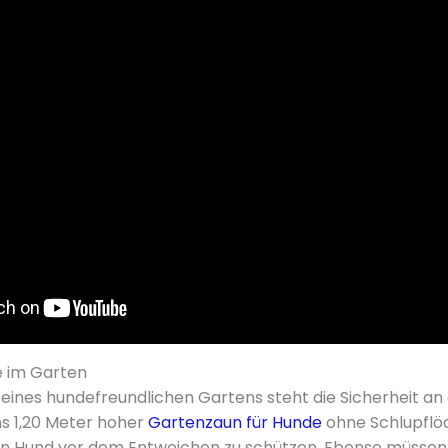
e im Garten
eines hundefreundlichen Gartens steht die Sicherheit an o
ns 1,20 Meter hoher
Gartenzaun für Hunde
ohne Schlupflöc
en Hund vor dem Entweichen zu schützen. Ebenso müssen 