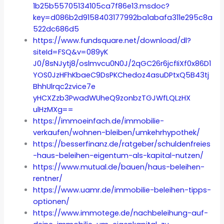
1b25b55705134105ca7f86e13.msdoc?
key=d086b2d9158403177992ba1abafa311e295c8a
522dc686d5
https://www.fundsquare.net/download/dl?
siteId=FSQ&v=089yK
J0/8sNJytj8/oslmvcu0N0J/2qGC26r6jcfIiXf0x86D1
YOS0JzHFhKbaeC9DsPKChedoz4asuDPtxQ5B43tj
BhhUlrqc2zvice7e
yHCXZzb3PwadWUheQ9zonbzTGJWfLQLzHX
ulHzMXg==
https://immoeinfach.de/immobilie-
verkaufen/wohnen-bleiben/umkehrhypothek/
https://besserfinanz.de/ratgeber/schuldenfreies
-haus-beleihen-eigentum-als-kapital-nutzen/
https://www.mutual.de/bauen/haus-beleihen-
rentner/
https://www.uamr.de/immobilie-beleihen-tipps-
optionen/
https://www.immotege.de/nachbeleihung-auf-