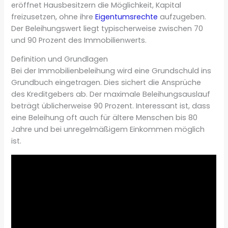
eröffnet Hausbesitzern die Möglichkeit, Kapital
freizusetzen, ohne ihre
Eigentumsrechte
aufzugeben.
Der Beleihungswert liegt typischerweise zwischen 70
und 90 Prozent des Immobilienwerts.
Definition und Grundlagen
Bei der Immobilienbeleihung wird eine Grundschuld ins
Grundbuch eingetragen. Dies sichert die Ansprüche
des Kreditgebers ab. Der maximale Beleihungsauslauf
beträgt üblicherweise 90 Prozent. Interessant ist, dass
eine Beleihung oft auch für ältere Menschen bis 80
Jahre und bei unregelmäßigem Einkommen möglich
ist.