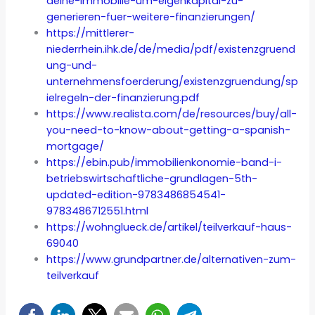
deine-immobilie-um-eigenkapital-zu-
generieren-fuer-weitere-finanzierungen/
https://mittlerer-
niederrhein.ihk.de/de/media/pdf/existenzgruend
ung-und-
unternehmensfoerderung/existenzgruendung/sp
ielregeln-der-finanzierung.pdf
https://www.realista.com/de/resources/buy/all-
you-need-to-know-about-getting-a-spanish-
mortgage/
https://ebin.pub/immobilienkonomie-band-i-
betriebswirtschaftliche-grundlagen-5th-
updated-edition-9783486854541-
9783486712551.html
https://wohnglueck.de/artikel/teilverkauf-haus-
69040
https://www.grundpartner.de/alternativen-zum-
teilverkauf