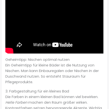
Geheimtipp: Nischen optimal nutzen
Ein Geheimtipp für kleine Bäder ist die Nutzung von
Nischen. Man kann Einbauregalen oder Nischen in der
Duschwand nutzen. So entsteht Stauraum für
Pflegeprodukte.
3. Farbgestaltung für ein kleines Bad
Die Farben in einem kleinen Bad können viel bewirken.
Helle Farben
machen den Raum größer wirken.
Kontrastfarben setzen hervorragende Akzente. Wichtig