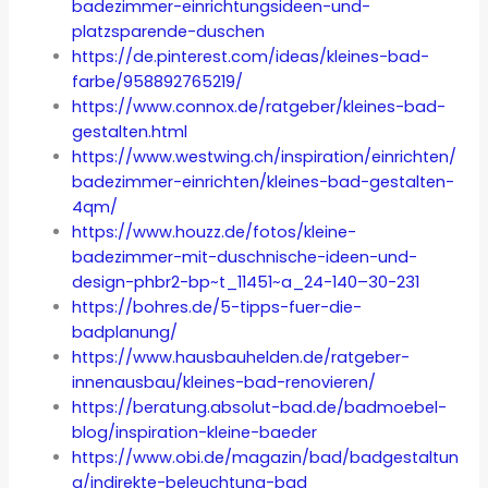
badezimmer-einrichtungsideen-und-
platzsparende-duschen
https://de.pinterest.com/ideas/kleines-bad-
farbe/958892765219/
https://www.connox.de/ratgeber/kleines-bad-
gestalten.html
https://www.westwing.ch/inspiration/einrichten/
badezimmer-einrichten/kleines-bad-gestalten-
4qm/
https://www.houzz.de/fotos/kleine-
badezimmer-mit-duschnische-ideen-und-
design-phbr2-bp~t_11451~a_24-140–30-231
https://bohres.de/5-tipps-fuer-die-
badplanung/
https://www.hausbauhelden.de/ratgeber-
innenausbau/kleines-bad-renovieren/
https://beratung.absolut-bad.de/badmoebel-
blog/inspiration-kleine-baeder
https://www.obi.de/magazin/bad/badgestaltun
g/indirekte-beleuchtung-bad