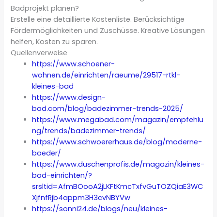
Badprojekt planen?
Erstelle eine detaillierte Kostenliste. Berücksichtige
Fördermöglichkeiten und Zuschüsse. Kreative Lösungen
helfen, Kosten zu sparen.
Quellenverweise
https://www.schoener-
wohnen.de/einrichten/raeume/29517-rtkl-
kleines-bad
https://www.design-
bad.com/blog/badezimmer-trends-2025/
https://www.megabad.com/magazin/empfehlu
ng/trends/badezimmer-trends/
https://www.schwoererhaus.de/blog/moderne-
baeder/
https://www.duschenprofis.de/magazin/kleines-
bad-einrichten/?
srsltid=AfmBOooA2jLKFtKmcTxfvGuTOZQiaE3WC
XjfnfRjb4appm3H3cvNBYVw
https://sonni24.de/blogs/neu/kleines-