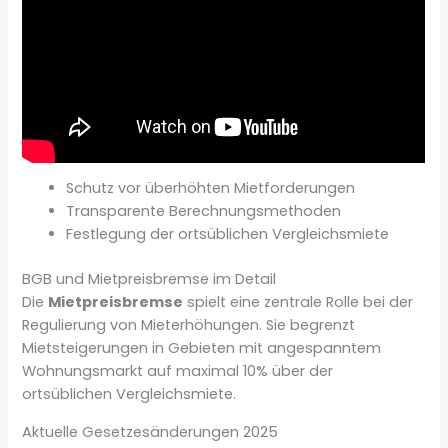
Schutz vor überhöhten Mietforderungen
Transparente Berechnungsmethoden
Festlegung der ortsüblichen Vergleichsmiete
BGB und Mietpreisbremse im Detail
Die
Mietpreisbremse
spielt eine zentrale Rolle bei der
Regulierung von Mieterhöhungen. Sie begrenzt
Mietsteigerungen in Gebieten mit angespanntem
Wohnungsmarkt auf maximal 10% über der
ortsüblichen Vergleichsmiete.
Aktuelle Gesetzesänderungen 2025