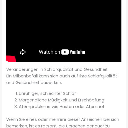
Veränderungen in Schlafqualität und Gesundheit
Ein Milbenbefall kann sich auch auf Ihre Schlafqualität
und Gesundheit auswirken:
Unruhiger, schlechter Schlaf
Morgendliche Müdigkeit und Erschöpfung
Atemprobleme wie Husten oder Atemnot
Wenn Sie eines oder mehrere dieser Anzeichen bei sich
bemerken, ist es ratsam, die Ursachen genauer zu