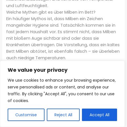
und Luftfeuchtigkeit.
Welche Mythen gibt es über Milben im Bett?
Ein häufiger Mythos ist, dass Milben ein Zeichen
mangelnder Hygiene sind. Tatsächlich kommen sie in
fast jedem Haushalt vor. Es stimmt nicht, dass Milben
mit bloßem Auge sichtbar sind oder dass sie
Krankheiten übertragen. Die Vorstellung, dass ein kaltes
Bett Milben abtötet, ist ebenfalls falsch – sie überleben
auch niedrige Temperaturen.
Welche technologischen Hilfsmittel gibt es zur
We value your privacy
Milbenkontrolle?
Moderne Apps helfen bei der Erkennung von
We use cookies to enhance your browsing experience,
Allergiesymptomen und geben Hinweise auf möglichen
serve personalised ads or content, and analyse our
Milbenbefall. Heimtests zur Allergen-Erkennung
traffic. By clicking "Accept All", you consent to our use
ermöglichen eine schnelle Einschätzung der
of cookies.
Milbenbelastung. Smarte Reinigungstechnologien wie
UV-Staubsauger oder Luftreiniger mit HEPA-Filtern
Customise
Reject All
Accept All
bieten effektive Möglichkeiten zur Milbenkontrolle.
Wie sieht die Zukunft der Milbenforschung aus?