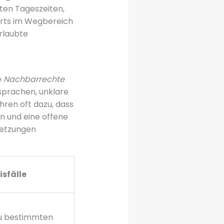
ten Tageszeiten,
ports im Wegbereich
erlaubte
e
Nachbarrechte
sprachen, unklare
ren oft dazu, dass
on und eine offene
setzungen
isfälle
u bestimmten