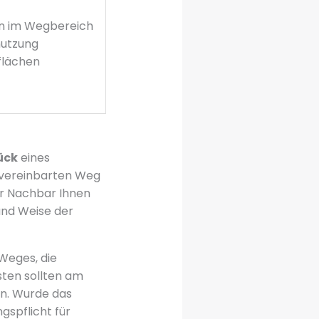
n im Wegbereich
nutzung
flächen
ück
eines
 vereinbarten Weg
er Nachbar Ihnen
und Weise der
Weges, die
sten sollten am
en. Wurde das
gspflicht für