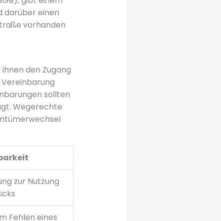
BGB), gibt einem
d darüber einen
Straße vorhanden
s ihnen den Zugang
e Vereinbarung
nbarungen sollten
rägt. Wegerechte
gentümerwechsel
barkeit
ung zur Nutzung
ücks
m Fehlen eines