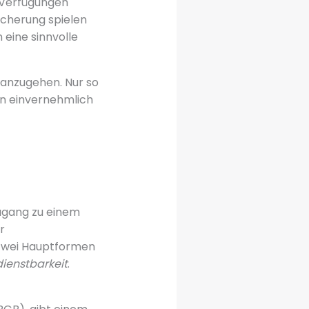
 Verfügungen
icherung spielen
 eine sinnvolle
 anzugehen. Nur so
en einvernehmlich
Zugang zu einem
r
 zwei Hauptformen
ienstbarkeit
.