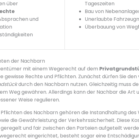
en über
Tageszeiten
echte
Bau von Nebenanlage
Absprachen und
Unerlaubte Fahrzeug
ation
Überbauung von Weg
ständigkeiten
chten der Nachbarn
igentümer mit einem Wegerecht auf dem
Privatgrundst
 gewisse Rechte und Pflichten. Zunächst dürfen Sie den
ndstück
durch den Nachbarn nutzen. Gleichzeitig muss d
sem Weg gewähren. Allerdings kann der Nachbar die Art 
ssener Weise regulieren.
 Pflichten des Nachbarn gehören die Instandhaltung des 
ie die Gewährleistung der Verkehrssicherheit. Diese Ko
 geregelt und fair zwischen den Parteien aufgeteilt werd
wegerecht eingerichtet, besteht sogar eine Entschädigun