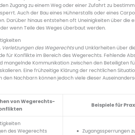
den Zugang zu einem Weg oder einer Zufahrt zu bestimm
 sperrt. Auch der Bau eines Hühnerstalls oder eines Car
ren. Darüber hinaus entstehen oft Uneinigkeiten über die 
der wenn Teile des Weges überbaut werden.
tigkeiten
,
Verletzungen des Wegerechts
und Unklarheiten über di
de für Konflikte im Bereich des Wegerechts. Fehlende Ab
d mangelnde Kommunikation zwischen den Beteiligten füh
alieren. Eine frühzeitige Klärung der rechtlichen Situati
en den Nachbarn können jedoch viele dieser Auseinander
chen von Wegerechts-
Beispiele für Prax
onflikten
tigkeiten
gen des Wegerechts
Zugangssperrungen z