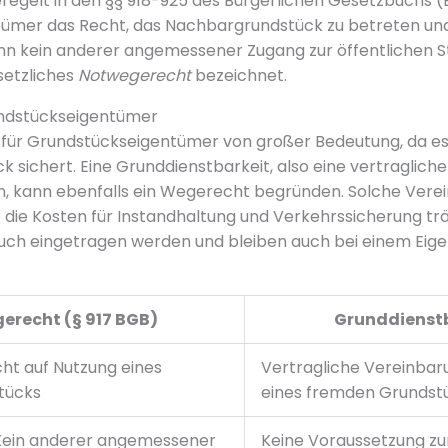
egelt in den §§ 918-925 des Bürgerlichen Gesetzbuchs (
ümer das Recht, das Nachbargrundstück zu betreten un
nn kein anderer angemessener Zugang zur öffentlichen 
esetzliches
Notwegerecht
bezeichnet.
ndstückseigentümer
 für Grundstückseigentümer von großer Bedeutung, da e
k sichert. Eine Grunddienstbarkeit, also eine vertraglich
, kann ebenfalls ein Wegerecht begründen. Solche Verei
er die Kosten für Instandhaltung und Verkehrssicherung t
ch eingetragen werden und bleiben auch bei einem Ei
erecht (§ 917 BGB)
Grunddienst
ht auf Nutzung eines
Vertragliche Vereinbar
tücks
eines fremden Grundst
Kein anderer angemessener
Keine Voraussetzung zu