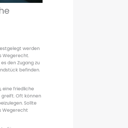
che
 festgelegt werden
es Wegerecht.
 es den Zugang zu
undstück befinden.
 eine friedliche
greift. Oft können
izulegen. Sollte
das Wegerecht