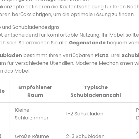
nzepte definieren die Kaufentscheidung für Ihren Nacht
ren berücksichtigen, um die optimale Lösung zu finden.
 und Schubladendesigns
st entscheidend für komfortable Nutzung. Ihr Möbel sollt
h sein. So erreichen Sie alle
Gegenstände
bequem vom 
ubladen
bestimmt Ihren verfügbaren
Platz
. Drei
Schub
m für verschiedene Utensilien. Moderne Mechanismen wi
n das Möbel.
Empfohlener
Typische
ie
Raum
Schubladenanzahl
Kleine
P
1-2 Schubladen
Schlafzimmer
D
Z
)
Große Räume
2-3 Schubladen