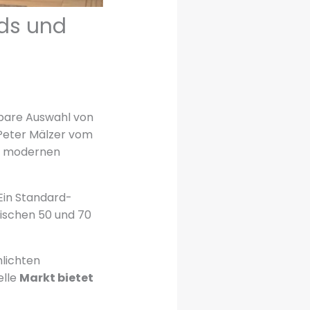
nds und
ubare Auswahl von
n Peter Mälzer vom
er modernen
Ein Standard-
ischen 50 und 70
hlichten
elle
Markt bietet