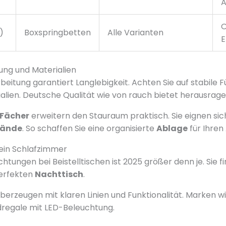
A
O
)
Boxspringbetten
Alle Varianten
E
tung und Materialien
eitung garantiert Langlebigkeit. Achten Sie auf stabile
alien. Deutsche Qualität wie von rauch bietet herausrage
Fächer
erweitern den Stauraum praktisch. Sie eignen sich
tände
. So schaffen Sie eine organisierte
Ablage
für Ihren 
dein Schlafzimmer
richtungen bei Beistelltischen ist 2025 größer denn je. Sie f
erfekten
Nachttisch
.
erzeugen mit klaren Linien und Funktionalität. Marken 
egale mit LED-Beleuchtung.