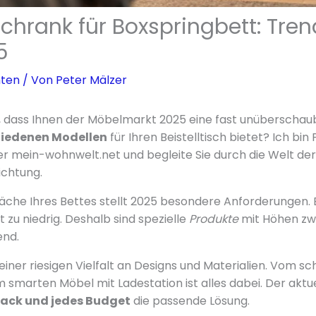
schrank für Boxspringbett: Tre
5
hten
/ Von
Peter Mälzer
, dass Ihnen der Möbelmarkt 2025 eine fast unüberscha
hiedenen Modellen
für Ihren Beistelltisch bietet? Ich bi
r mein-wohnwelt.net und begleite Sie durch die Welt d
ichtung.
läche Ihres Bettes stellt 2025 besondere Anforderungen. 
t zu niedrig. Deshalb sind spezielle
Produkte
mit Höhen zw
end.
 einer riesigen Vielfalt an Designs und Materialien. Vom sc
um smarten Möbel mit Ladestation ist alles dabei. Der aktu
ack und jedes Budget
die passende Lösung.