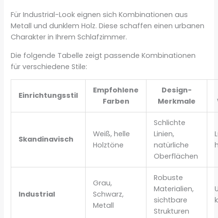
Für Industrial-Look eignen sich Kombinationen aus
Metall und dunklem Holz. Diese schaffen einen urbanen
Charakter in Ihrem Schlafzimmer.
Die folgende Tabelle zeigt passende Kombinationen
für verschiedene Stile:
Empfohlene
Design-
Einrichtungsstil
Farben
Merkmale
Schlichte
Weiß, helle
Linien,
Skandinavisch
Holztöne
natürliche
h
Oberflächen
Robuste
Grau,
Materialien,
Industrial
Schwarz,
sichtbare
k
Metall
Strukturen