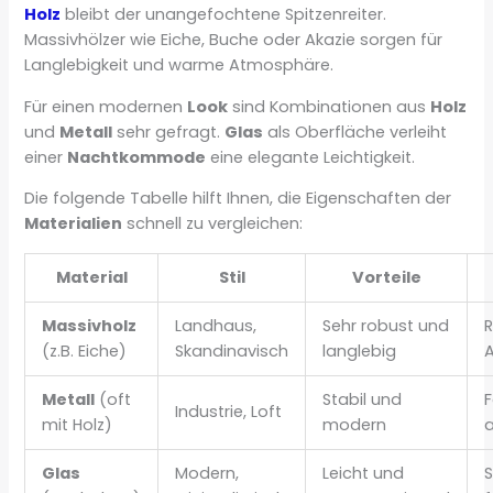
Holz
bleibt der unangefochtene Spitzenreiter.
Massivhölzer wie Eiche, Buche oder Akazie sorgen für
Langlebigkeit und warme Atmosphäre.
Für einen modernen
Look
sind Kombinationen aus
Holz
und
Metall
sehr gefragt.
Glas
als Oberfläche verleiht
einer
Nachtkommode
eine elegante Leichtigkeit.
Die folgende Tabelle hilft Ihnen, die Eigenschaften der
Materialien
schnell zu vergleichen:
Material
Stil
Vorteile
Massivholz
Landhaus,
Sehr robust und
(z.B. Eiche)
Skandinavisch
langlebig
Metall
(oft
Stabil und
Industrie, Loft
mit Holz)
modern
Glas
Modern,
Leicht und
S