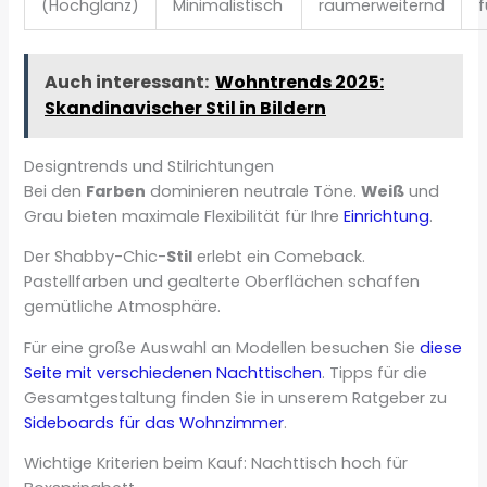
(Hochglanz)
Minimalistisch
raumerweiternd
f
Auch interessant:
Wohntrends 2025:
Skandinavischer Stil in Bildern
Designtrends und Stilrichtungen
Bei den
Farben
dominieren neutrale Töne.
Weiß
und
Grau bieten maximale Flexibilität für Ihre
Einrichtung
.
Der Shabby-Chic-
Stil
erlebt ein Comeback.
Pastellfarben und gealterte Oberflächen schaffen
gemütliche Atmosphäre.
Für eine große Auswahl an Modellen besuchen Sie
diese
Seite mit verschiedenen Nachttischen
. Tipps für die
Gesamtgestaltung finden Sie in unserem Ratgeber zu
Sideboards für das Wohnzimmer
.
Wichtige Kriterien beim Kauf: Nachttisch hoch für