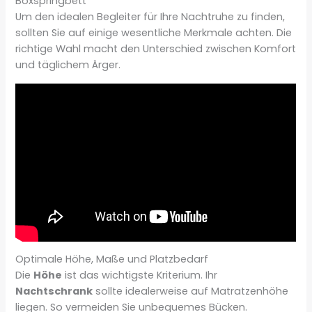
Boxspringbett
Um den idealen Begleiter für Ihre Nachtruhe zu finden,
sollten Sie auf einige wesentliche Merkmale achten. Die
richtige Wahl macht den Unterschied zwischen Komfort
und täglichem Ärger.
Optimale Höhe, Maße und Platzbedarf
Die
Höhe
ist das wichtigste Kriterium. Ihr
Nachtschrank
sollte idealerweise auf Matratzenhöhe
liegen. So vermeiden Sie unbequemes Bücken.