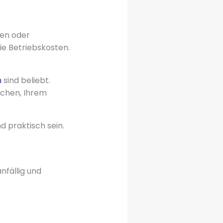
ien oder
e Betriebskosten.
n
sind beliebt.
schen, Ihrem
nd praktisch sein.
nfällig und