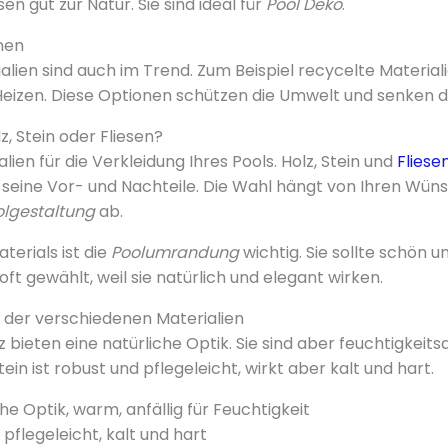
en gut zur Natur. Sie sind ideal für
Pool Deko
.
nen
alien sind auch im Trend. Zum Beispiel recycelte Material
eizen. Diese Optionen schützen die Umwelt und senken di
z, Stein oder Fliesen?
alien für die Verkleidung Ihres Pools. Holz, Stein und
Fliese
 seine Vor- und Nachteile. Die Wahl hängt von Ihren Wün
olgestaltung
ab.
terials ist die
Poolumrandung
wichtig. Sie sollte schön u
oft gewählt, weil sie natürlich und elegant wirken.
 der verschiedenen Materialien
z bieten eine natürliche Optik. Sie sind aber feuchtigkeitsa
ein ist robust und pflegeleicht, wirkt aber kalt und hart.
che Optik, warm, anfällig für Feuchtigkeit
, pflegeleicht, kalt und hart