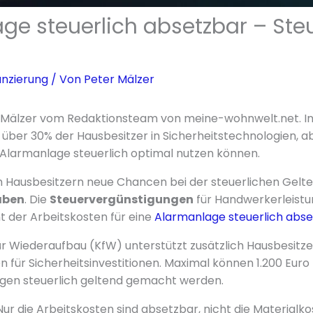
ge steuerlich absetzbar – Steu
anzierung
/ Von
Peter Mälzer
er Mälzer vom Redaktionsteam von meine-wohnwelt.net. I
ch über 30% der Hausbesitzer in Sicherheitstechnologien, 
re Alarmanlage steuerlich optimal nutzen können.
ich Hausbesitzern neue Chancen bei der steuerlichen Ge
aben
. Die
Steuervergünstigungen
für Handwerkerleist
nt der Arbeitskosten für eine
Alarmanlage steuerlich abs
für Wiederaufbau (KfW) unterstützt zusätzlich Hausbesitze
ür Sicherheitsinvestitionen. Maximal können 1.200 Euro
gen steuerlich geltend gemacht werden.
Nur die Arbeitskosten sind absetzbar, nicht die Materialko