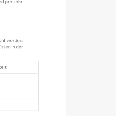
nd pro Jahr
cht werden.
üssen in der
eit