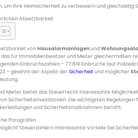
n, um Ihre Heimsicherheit zu verbessern und gleichzeitig 
uerlichen Absetzbarkeit
setzbarkeit von
Hausalarmanlagen
und
Wohnungsal
as für Immobilienbesitzer und Mieter gleichermaßen rel
igenden Einbruchszahlen – 77.819 Einbrüche laut Polizeili
2023 – gewinnt der Aspekt der
Sicherheit
und möglicher
St
eutung.
nd Mieter bietet das Steuerrecht interessante Möglichkei
 Sicherheitsinvestitionen. Die wichtigsten Regelungen f
kerleistungen und Sicherheitsmaßnahmen betrifft.
iche Paragrafen
öglicht Steuerzahlern interessante Vorteile bei Sicherheit