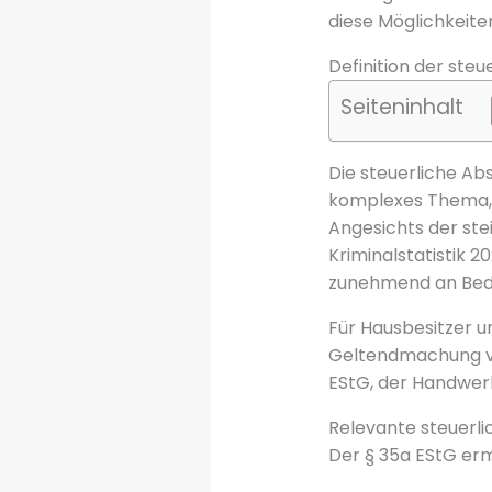
diese Möglichkeite
Definition der ste
Seiteninhalt
Die steuerliche Ab
komplexes Thema, d
Angesichts der ste
Kriminalstatistik 
zunehmend an Bed
Für Hausbesitzer u
Geltendmachung von
EStG, der Handwer
Relevante steuerl
Der § 35a EStG erm