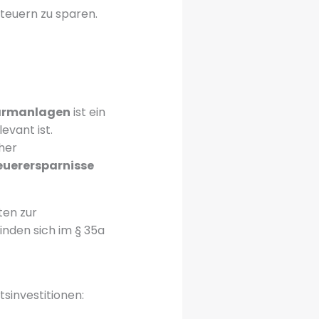
Steuern zu sparen.
armanlagen
ist ein
evant ist.
cher
euerersparnisse
ten zur
inden sich im § 35a
sinvestitionen: