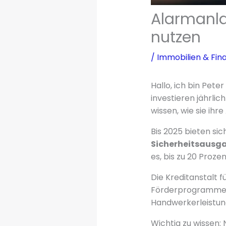
Alarmanla
nutzen
/
Immobilien & Fin
Hallo, ich bin Pet
investieren jährli
wissen, wie sie ih
Bis 2025 bieten s
Sicherheitsausg
es, bis zu 20 Proze
Die Kreditanstalt 
Förderprogrammen f
Handwerkerleistun
Wichtig zu wissen: 