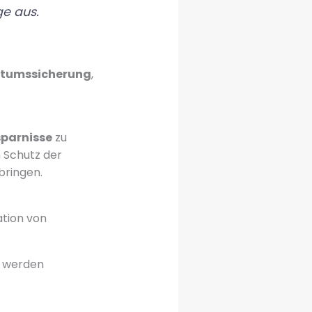
ge aus.
ntumssicherung
,
sparnisse
zu
 Schutz der
bringen.
ation von
t werden