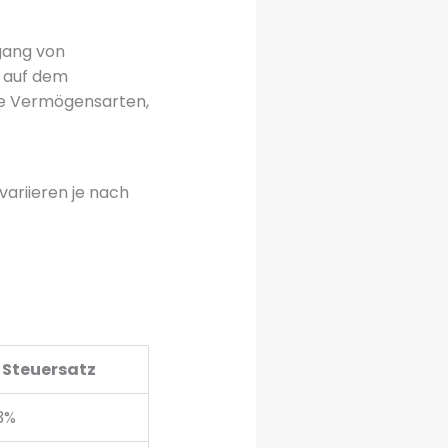
rgang von
t auf dem
ne Vermögensarten,
ariieren je nach
Steuersatz
3%