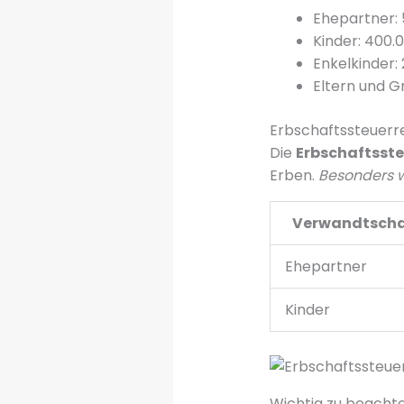
Ehepartner: 
Kinder: 400.
Enkelkinder:
Eltern und G
Erbschaftssteuerr
Die
Erbschaftsste
Erben.
Besonders w
Verwandtscha
Ehepartner
Kinder
Wichtig zu beachte