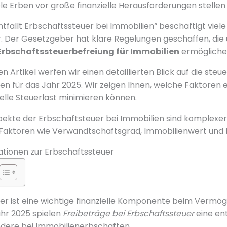
ele Erben vor große finanzielle Herausforderungen stellen 
tfällt Erbschaftssteuer bei Immobilien“ beschäftigt viele
r. Der Gesetzgeber hat klare Regelungen geschaffen, di
Erbschaftssteuerbefreiung für Immobilien
ermögliche
n Artikel werfen wir einen detaillierten Blick auf die steu
für das Jahr 2025. Wir zeigen Ihnen, welche Faktoren ei
ielle Steuerlast minimieren können.
pekte der Erbschaftsteuer bei Immobilien sind komplexer 
 Faktoren wie Verwandtschaftsgrad, Immobilienwert und 
ationen zur Erbschaftssteuer
er ist eine wichtige finanzielle Komponente beim Vermö
hr 2025 spielen
Freibeträge bei Erbschaftssteuer
eine en
ndere bei Immobilienerbschaften.