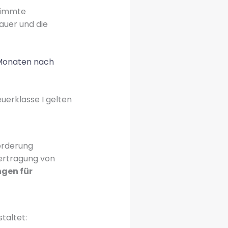
timmte
auer und die
 Monaten nach
uerklasse I gelten
orderung
bertragung von
gen für
taltet: