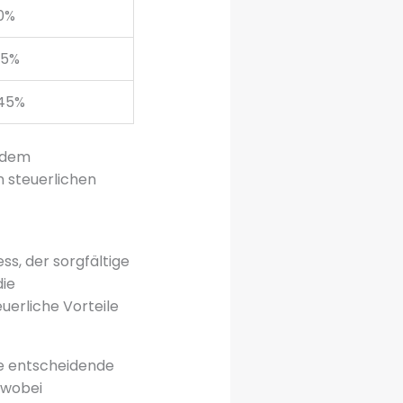
0%
35%
45%
 dem
 steuerlichen
s, der sorgfältige
die
euerliche Vorteile
ne entscheidende
 wobei