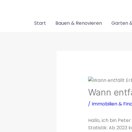
Zum
Inhalt
springen
Start
Bauen & Renovieren
Garten &
Wann entfä
/
Immobilien & Fin
Hallo, ich bin Pet
Statistik: Ab 2023