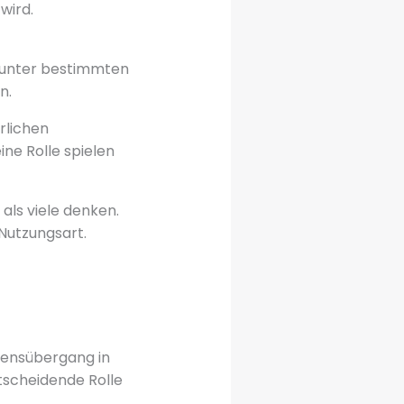
wird.
e unter bestimmten
n.
erlichen
ne Rolle spielen
als viele denken.
Nutzungsart.
gensübergang in
tscheidende Rolle