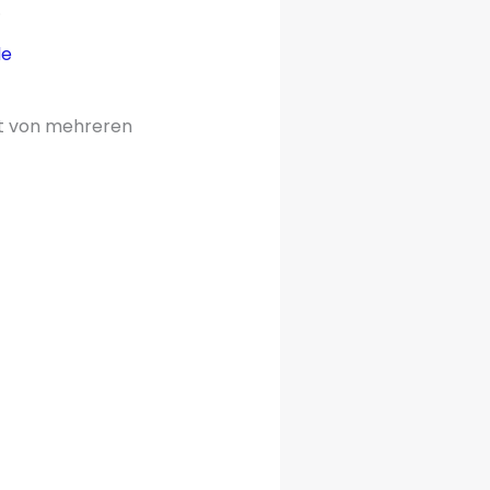
.
de
 von mehreren