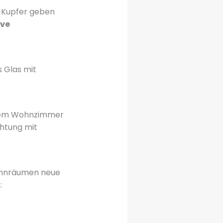
r Kupfer geben
ive
 Glas mit
Ihrem Wohnzimmer
chtung mit
ohnräumen neue
: