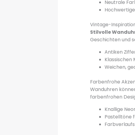
Neutrale Fa
Hochwertige 
Vintage-Inspiratio
Stilvolle Wanduh
Geschichten und sc
Antiken Ziffe
Klassischen
Weichen, ge
Farbenfrohe Akze
Wanduhren können m
farbenfrohen Desi
Knallige Neo
Pastelltöne 
Farbverlaufs