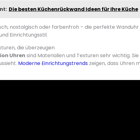
nt:
Die besten Küchenrückwand Ideen für Ihre Küche
sch, nostalgisch oder farbenfroh – die perfekte Wanduhr f
d Einrichtungsstil.
xturen, die überzeugen
on Uhren
sind Materialien und Texturen sehr wichtig. Sie
ssieht.
Moderne Einrichtungstrends
zeigen, dass Uhren m