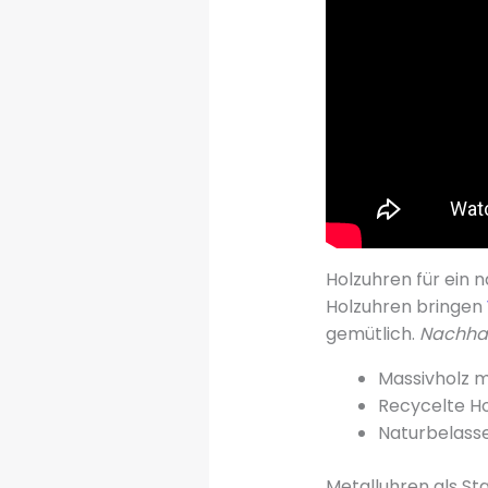
Holzuhren für ein 
Holzuhren bringen
gemütlich.
Nachhal
Massivholz m
Recycelte H
Naturbelass
Metalluhren als S