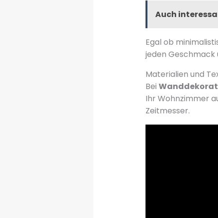
Auch interessa
Egal ob minimalisti
jeden Geschmack un
Materialien und Te
Bei
Wanddekorati
Ihr Wohnzimmer au
Zeitmesser.