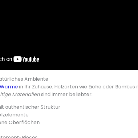
natürliches Ambiente
Wärme
in Ihr Zuhause. Holzarten wie Eiche oder Bambus
tige Materialien
sind immer beliebter:
it authentischer Struktur
olzelemente
ene Oberflächen
tatement-Pieces