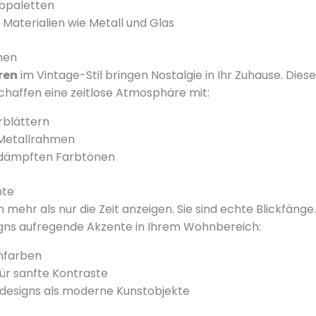
rbpaletten
Materialien wie Metall und Glas
nen
ren
im Vintage-Stil bringen Nostalgie in Ihr Zuhause. Dies
haffen eine zeitlose Atmosphäre mit:
rblättern
 Metallrahmen
dämpften Farbtönen
nte
ehr als nur die Zeit anzeigen. Sie sind echte Blickfänge.
gns aufregende Akzente in Ihrem Wohnbereich:
nfarben
für sanfte Kontraste
designs als moderne Kunstobjekte