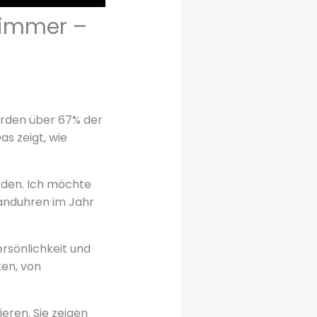
zimmer –
erden über 67% der
s zeigt, wie
rden. Ich möchte
anduhren im Jahr
ersönlichkeit und
en, von
ren. Sie zeigen