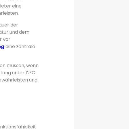
ieter eine
leisten.
auer der
atur und dem
r vor
ng
eine zentrale
izen müssen, wenn
lang unter 12°C
ewährleisten und
unktionsfähigkeit