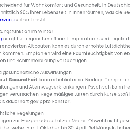
tscheidend für Wohnkomfort und Gesundheit. In Deutschl
ittlich 90% ihrer Lebenszeit in Innenräumen, was die Be
eizung
unterstreicht.
zungsfunktion im Winter
g
sorgt für angenehme Raumtemperaturen und reguliert 
n renovierten Altbauten kann es durch erhöhte Luftdichthe
kommen. Empfohlen wird eine Raumfeuchtigkeit von etw
ren und Schimmelbildung vorzubeugen.
d gesundheitliche Auswirkungen
auf Gesundheit
kann erheblich sein. Niedrige Temperat
rkältungen und Atemwegserkrankungen. Psychisch kann He
gen verursachen. Regelmäßiges Lüften durch kurze Stoßl
als dauerhaft gekippte Fenster.
chtliche Regelungen
gen zur Heizperiode schützen Mieter. Obwohl nicht gesetzl
icherweise vom 1. Oktober bis 30. April. Bei Mängeln habe