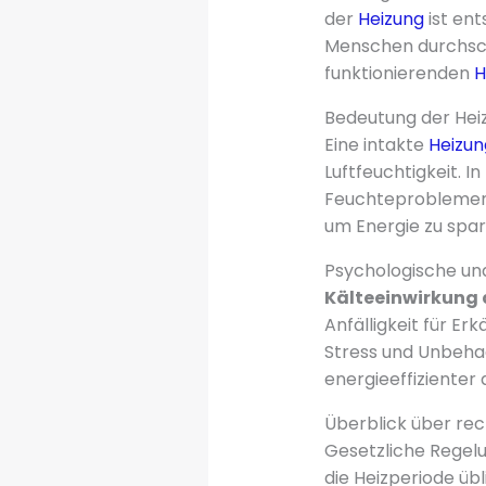
der
Heizung
ist en
Menschen durchschn
funktionierenden
H
Bedeutung der Hei
Eine intakte
Heizun
Luftfeuchtigkeit. I
Feuchteproblemen 
um Energie zu spa
Psychologische un
Kälteeinwirkung 
Anfälligkeit für E
Stress und Unbeha
energieeffizienter 
Überblick über re
Gesetzliche Regelun
die Heizperiode übl