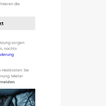
inieren die
rt
eizung sorgen
n, nachts
nderung
.
Heizkosten. Sie
nung. Mieter
rmeiden
.