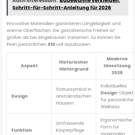
Auch interessant:
Badewanne verkleiden:
Schritt-für-Schritt-Anleitung für 2026
Innovative Materialien garantieren Langlebigkeit und
warme Oberflächen. Die gestalterische Freiheit ist
größer als bei eingebauten Varianten. So können Sie
Ihren persönlichen
Stil
voll ausdrücken.
Moderne
Historischer
Aspekt
Umsetzung
Hintergrund
2026
Individuelles
Statussymbol in
Design
-Objekt
Design
aristokratischen
für persönliche
Häusern
Wellness
Ergonomische
Umfassende
Form für
Funktion
Körperpflege
maximalen