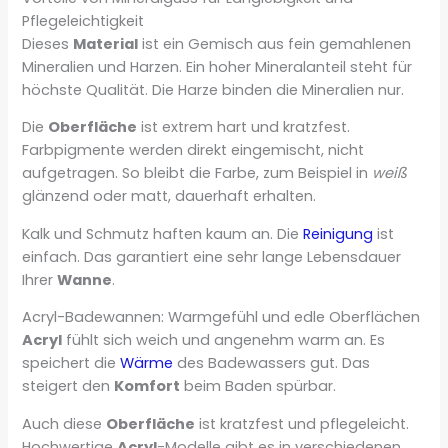
Pflegeleichtigkeit
Dieses
Material
ist ein Gemisch aus fein gemahlenen
Mineralien und Harzen. Ein hoher Mineralanteil steht für
höchste Qualität. Die Harze binden die Mineralien nur.
Die
Oberfläche
ist extrem hart und kratzfest.
Farbpigmente werden direkt eingemischt, nicht
aufgetragen. So bleibt die Farbe, zum Beispiel in
weiß
glänzend oder matt, dauerhaft erhalten.
Kalk und Schmutz haften kaum an. Die
Reinigung
ist
einfach. Das garantiert eine sehr lange Lebensdauer
Ihrer
Wanne
.
Acryl-Badewannen: Warmgefühl und edle Oberflächen
Acryl
fühlt sich weich und angenehm warm an. Es
speichert die
Wärme
des Badewassers gut. Das
steigert den
Komfort
beim Baden spürbar.
Auch diese
Oberfläche
ist kratzfest und pflegeleicht.
Hochwertige
Acryl
-Modelle gibt es in verschiedenen