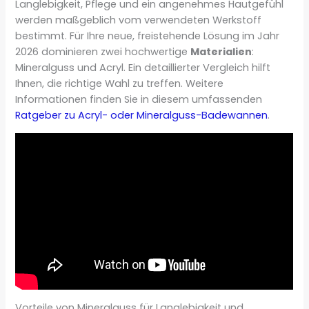
Langlebigkeit, Pflege und ein angenehmes Hautgefühl
werden maßgeblich vom verwendeten Werkstoff
bestimmt. Für Ihre neue, freistehende Lösung im Jahr
2026 dominieren zwei hochwertige
Materialien
:
Mineralguss und Acryl. Ein detaillierter Vergleich hilft
Ihnen, die richtige Wahl zu treffen. Weitere
Informationen finden Sie in diesem umfassenden
Ratgeber zu Acryl- oder Mineralguss-Badewannen
.
Vorteile von Mineralguss für Langlebigkeit und