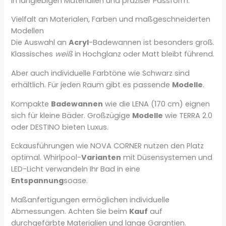
in langlebigen Materialien und präziser Passform.
Vielfalt an Materialen, Farben und maßgeschneiderten
Modellen
Die Auswahl an
Acryl
-Badewannen ist besonders groß.
Klassisches
weiß
in Hochglanz oder Matt bleibt führend.
Aber auch individuelle Farbtöne wie Schwarz sind
erhältlich. Für jeden Raum gibt es passende
Modelle
.
Kompakte
Badewannen
wie die LENA (170 cm) eignen
sich für kleine Bäder. Großzügige
Modelle
wie TERRA 2.0
oder DESTINO bieten Luxus.
Eckausführungen wie NOVA CORNER nutzen den Platz
optimal. Whirlpool-
Varianten
mit Düsensystemen und
LED-Licht verwandeln Ihr Bad in eine
Entspannung
soase.
Maßanfertigungen ermöglichen individuelle
Abmessungen. Achten Sie beim
Kauf
auf
durchgefärbte Materialien und lange Garantien.