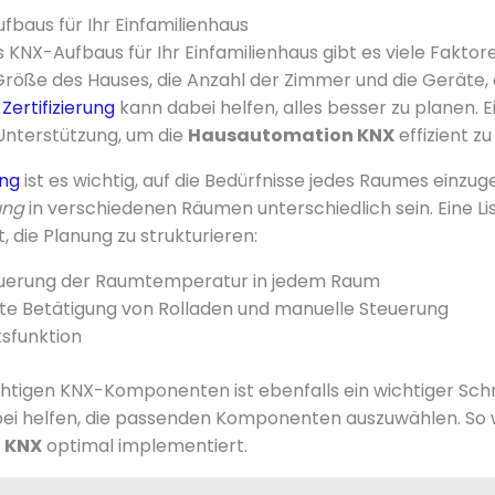
fbaus für Ihr Einfamilienhaus
s KNX-Aufbaus für Ihr Einfamilienhaus gibt es viele Fakto
röße des Hauses, die Anzahl der Zimmer und die Geräte, d
Zertifizierung
kann dabei helfen, alles besser zu planen. E
 Unterstützung, um die
Hausautomation KNX
effizient zu
ng
ist es wichtig, auf die Bedürfnisse jedes Raumes einzug
ung
in verschiedenen Räumen unterschiedlich sein. Eine Li
, die Planung zu strukturieren:
euerung der Raumtemperatur in jedem Raum
te Betätigung von Rolladen und manuelle Steuerung
sfunktion
chtigen KNX-Komponenten ist ebenfalls ein wichtiger Schri
ei helfen, die passenden Komponenten auszuwählen. So w
 KNX
optimal implementiert.