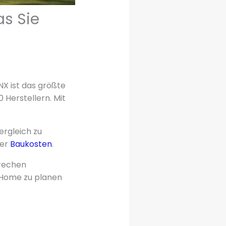
as Sie
NX ist das größte
 Herstellern. Mit
rgleich zu
der
Baukosten
.
prechen
 Home zu planen