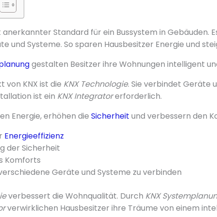
it anerkannter Standard für ein Bussystem in Gebäuden. E
e und Systeme. So sparen Hausbesitzer Energie und stei
planung
gestalten Besitzer ihre Wohnungen intelligent und
t von KNX ist die
KNX Technologie
. Sie verbindet Geräte 
allation ist ein
KNX Integrator
erforderlich.
n Energie, erhöhen die
Sicherheit
und verbessern den K
r
Energieeffizienz
 der Sicherheit
s Komforts
 verschiedene Geräte und Systeme zu verbinden
ie
verbessert die Wohnqualität. Durch
KNX Systemplanu
or
verwirklichen Hausbesitzer ihre Träume von einem inte