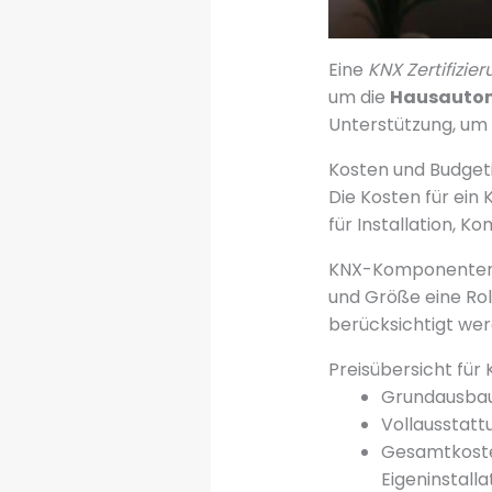
Eine
KNX Zertifizie
um die
Hausauto
Unterstützung, um 
Kosten und Budget
Die Kosten für ein
für Installation, 
KNX-Komponenten k
und Größe eine Rol
berücksichtigt wer
Preisübersicht fü
Grundausbau
Vollausstatt
Gesamtkosten
Eigeninstall