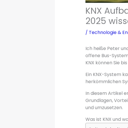
KNX Aufba
2025 wis
/
Technologie & En
Ich heiße Peter un
offene Bus-System w
KNX können Sie bis
Ein KNX-System kan
herkömmlichen Syst
In diesem Artikel e
Grundlagen, Vortei
und umzusetzen.
Was ist KNX und wa