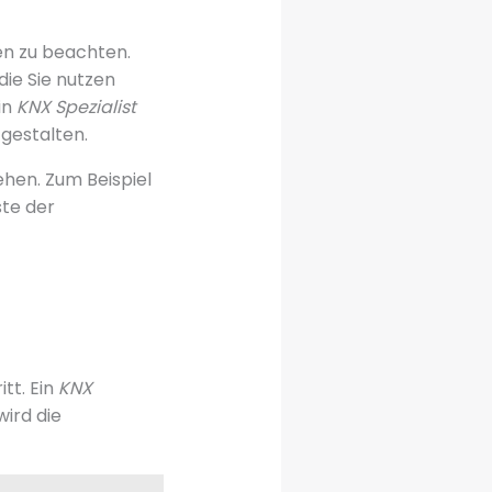
ren zu beachten.
ie Sie nutzen
in
KNX Spezialist
 gestalten.
ehen. Zum Beispiel
ste der
tt. Ein
KNX
ird die