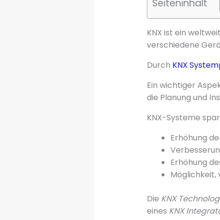
Seiteninhalt
KNX ist ein weltwe
verschiedene Gerät
Durch
KNX System
Ein wichtiger Aspek
die Planung und Inst
KNX-Systeme spare
Erhöhung de
Verbesserung
Erhöhung de
Möglichkeit,
Die
KNX Technolog
eines
KNX Integrat