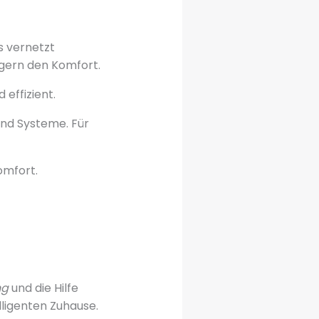
s vernetzt
gern den Komfort.
 effizient.
und Systeme. Für
omfort.
ng
und die Hilfe
lligenten Zuhause.