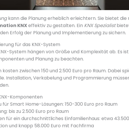
rung
kann die Planung erheblich erleichtern. Sie bietet die
mation KNX
effektiv zu gestalten. Ein
KNX Spezialist
biete
den Erfolg der Planung und Implementierung zu sichern.
ierung für das KNX-System
 KNX-System hängen von Größe und Komplexität ab. Es ist 
Komponenten und Planung zu beachten.
osten zwischen 150 und 2.500 Euro pro Raum. Dabei spi
le. Installation, Verkabelung und Programmierung müssen
den.
r KNX-Komponenten
 für Smart Home-Lösungen: 150-300 Euro pro Raum
ung: bis zu 2.500 Euro pro Raum
 für ein durchschnittliches Einfamilienhaus: etwa 43.500
ation und knapp 58.000 Euro mit Fachfirma