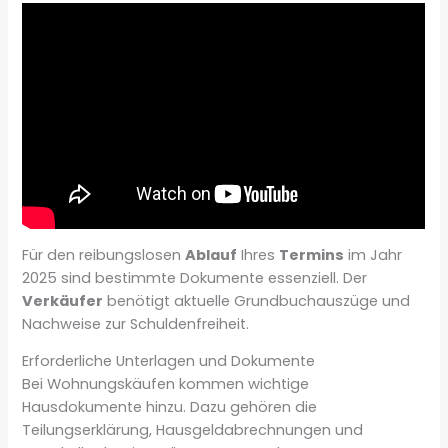
Für den reibungslosen
Ablauf
Ihres
Termins
im Jahr
2025 sind bestimmte Dokumente essenziell. Der
Verkäufer
benötigt aktuelle Grundbuchauszüge und
Nachweise zur Schuldenfreiheit.
Erforderliche Unterlagen und Dokumente
Bei Wohnungskäufen kommen wichtige
Hausdokumente hinzu. Dazu gehören die
Teilungserklärung, Hausgeldabrechnungen und