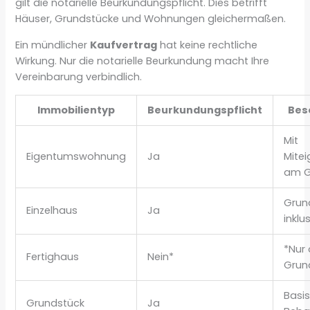
gilt die notarielle Beurkundungspflicht. Dies betrifft
Häuser, Grundstücke und Wohnungen gleichermaßen.
Ein mündlicher
Kaufvertrag
hat keine rechtliche
Wirkung. Nur die notarielle Beurkundung macht Ihre
Vereinbarung verbindlich.
Immobilientyp
Beurkundungspflicht
Bes
Mit
Eigentumswohnung
Ja
Mite
am G
Grun
Einzelhaus
Ja
inklu
*Nur
Fertighaus
Nein*
Grun
Basis
Grundstück
Ja