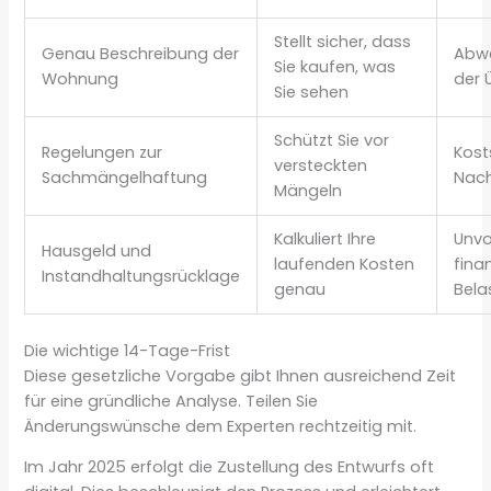
Stellt sicher, dass
Genau Beschreibung der
Abwe
Sie kaufen, was
Wohnung
der 
Sie sehen
Schützt Sie vor
Regelungen zur
Kost
versteckten
Sachmängelhaftung
Nac
Mängeln
Kalkuliert Ihre
Unv
Hausgeld und
laufenden Kosten
finan
Instandhaltungsrücklage
genau
Bela
Die wichtige 14-Tage-Frist
Diese gesetzliche Vorgabe gibt Ihnen ausreichend Zeit
für eine gründliche Analyse. Teilen Sie
Änderungswünsche dem Experten rechtzeitig mit.
Im Jahr 2025 erfolgt die Zustellung des Entwurfs oft