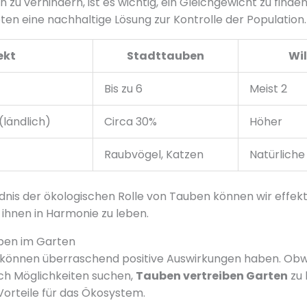
u verhindern, ist es wichtig, ein Gleichgewicht zu finden
en eine nachhaltige Lösung zur Kontrolle der Population.
ekt
Stadttauben
Wi
Bis zu 6
Meist 2
ländlich)
Circa 30%
Höher
Raubvögel, Katzen
Natürliche
nis der ökologischen Rolle von Tauben können wir effekt
 ihnen in Harmonie zu leben.
uben im Garten
können überraschend positive Auswirkungen haben. Obwo
ch Möglichkeiten suchen,
Tauben vertreiben Garten
zu 
Vorteile für das Ökosystem.