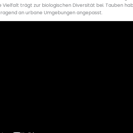
 Vielfalt trägt zur biologischen Diversität bei. Tauben hab
orragend an urbane Umgebungen angepasst.