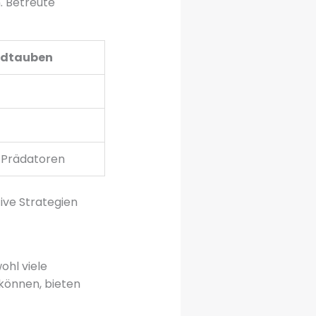
. Betreute
ldtauben
 Prädatoren
ive Strategien
hl viele
können, bieten