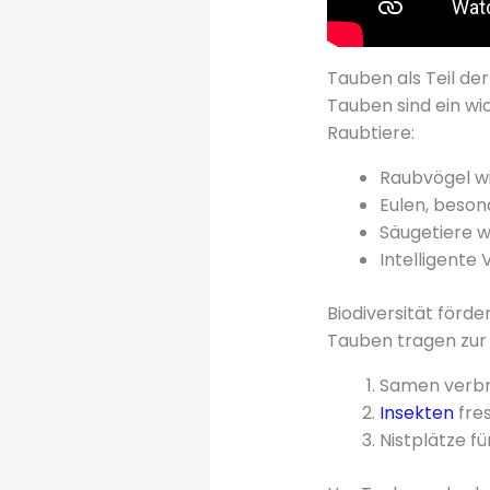
Tauben als Teil de
Tauben sind ein wi
Raubtiere:
Raubvögel w
Eulen, beson
Säugetiere w
Intelligente
Biodiversität förd
Tauben tragen zur B
Samen verbr
Insekten
fre
Nistplätze f