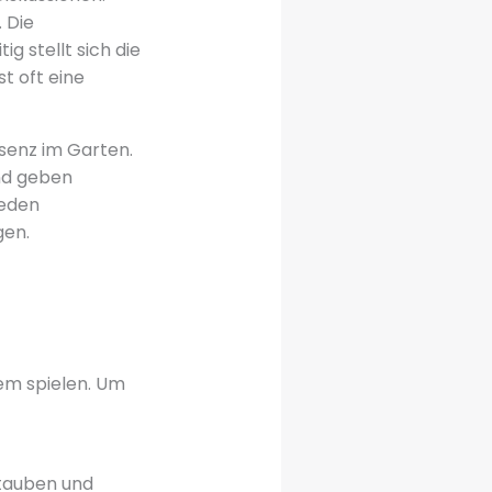
 Die
ig stellt sich die
t oft eine
senz im Garten.
nd geben
jeden
gen.
tem spielen. Um
ltauben und