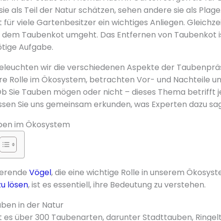
 als Teil der Natur schätzen, sehen andere sie als Plage.
t für viele Gartenbesitzer ein wichtiges Anliegen. Gleichzeit
t dem Taubenkot umgeht. Das Entfernen von Taubenkot is
ötige Aufgabe.
beleuchten wir die verschiedenen Aspekte der Taubenprä
re Rolle im Ökosystem, betrachten Vor- und Nachteile u
Ob Sie Tauben mögen oder nicht – dieses Thema betrifft 
assen Sie uns gemeinsam erkunden, was Experten dazu sa
auben im Ökosystem
nierende
Vögel
, die eine wichtige Rolle in unserem Ökosys
u lösen
, ist es essentiell, ihre Bedeutung zu verstehen.
ben in der Natur
t es über 300 Taubenarten, darunter Stadttauben, Ringe