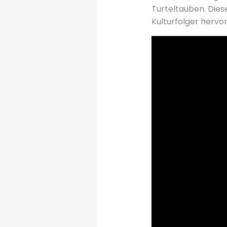
Turteltauben. Diese
Kulturfolger herv