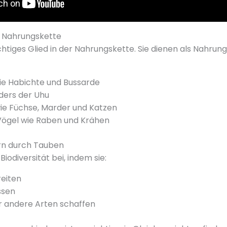
r Nahrungskette
chtiges Glied in der Nahrungskette. Sie dienen als Nahrun
ie Habichte und Bussarde
ders der Uhu
ie Füchse, Marder und Katzen
 Vögel wie Raben und Krähen
ern durch Tauben
iodiversität bei, indem sie:
eiten
ssen
ür andere Arten schaffen