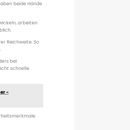
 haben beide Hände
wickeln, arbeiten
lich.
er Reichweite. So
.
ers bei
icht schnelle
er -
herheitsmerkmale