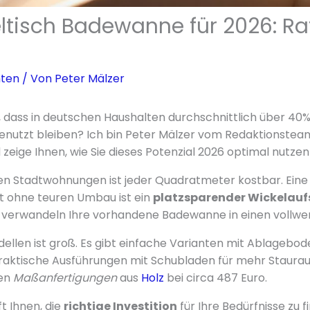
eltisch Badewanne für 2026: R
hten
/ Von
Peter Mälzer
 dass in deutschen Haushalten durchschnittlich über 40
genutzt bleiben? Ich bin Peter Mälzer vom Redaktionste
zeige Ihnen, wie Sie dieses Potenzial 2026 optimal nutze
n Stadtwohnungen ist jeder Quadratmeter kostbar. Eine 
t ohne teuren Umbau ist ein
platzsparender Wickelauf
 verwandeln Ihre vorhandene Badewanne in einen vollwer
ellen ist groß. Es gibt einfache Varianten mit Ablagebod
raktische Ausführungen mit Schubladen für mehr Stauraum
nen
Maßanfertigungen
aus
Holz
bei circa 487 Euro.
t Ihnen, die
richtige Investition
für Ihre Bedürfnisse zu f