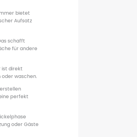
immer bietet
ischer Aufsatz
as schafft
läche für andere
ist direkt
en oder waschen.
erstellen
 eine perfekt
Wickelphase
tzung oder Gäste