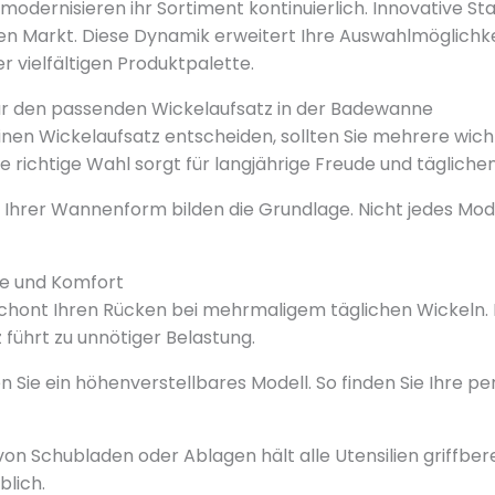
modernisieren ihr Sortiment kontinuierlich. Innovative St
den Markt. Diese Dynamik erweitert Ihre Auswahlmöglichke
er vielfältigen Produktpalette.
für den passenden Wickelaufsatz in der Badewanne
 einen Wickelaufsatz entscheiden, sollten Sie mehrere wic
e richtige Wahl sorgt für langjährige Freude und tägliche
Ihrer Wannenform bilden die Grundlage. Nicht jedes Mode
e und Komfort
schont Ihren Rücken bei mehrmaligem täglichen Wickeln. E
 führt zu unnötiger Belastung.
 Sie ein höhenverstellbares Modell. So finden Sie Ihre pe
n Schubladen oder Ablagen hält alle Utensilien griffberei
blich.