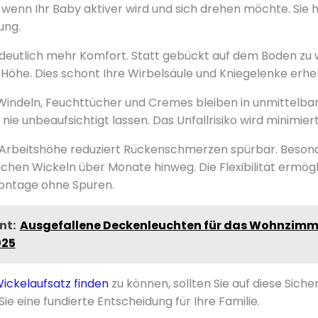
 wenn Ihr Baby aktiver wird und sich drehen möchte. Sie
ung.
n deutlich mehr Komfort. Statt gebückt auf dem Boden zu 
Höhe. Dies schont Ihre Wirbelsäule und Kniegelenke erheb
e Windeln, Feuchttücher und Cremes bleiben in unmittelbar
 nie unbeaufsichtigt lassen. Das Unfallrisiko wird minimiert
Arbeitshöhe reduziert Rückenschmerzen spürbar. Besond
hen Wickeln über Monate hinweg. Die Flexibilität ermögl
ntage ohne Spuren.
nt:
Ausgefallene Deckenleuchten für das Wohnzimm
025
Wickelaufsatz finden
zu können, sollten Sie auf diese Sic
Sie eine fundierte Entscheidung für Ihre Familie.