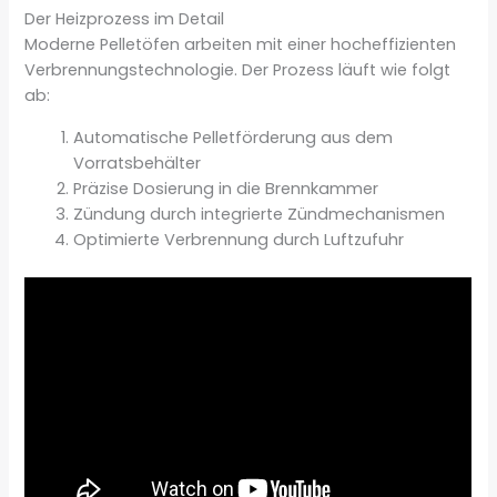
Der Heizprozess im Detail
Moderne Pelletöfen arbeiten mit einer hocheffizienten
Verbrennungstechnologie. Der Prozess läuft wie folgt
ab:
Automatische Pelletförderung aus dem
Vorratsbehälter
Präzise Dosierung in die Brennkammer
Zündung durch integrierte Zündmechanismen
Optimierte Verbrennung durch Luftzufuhr