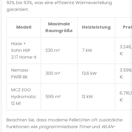
92% bis 93%, was eine effiziente Wärmeverteilung
garantiert.
Maximale
Modell
Heizleistung
Pre
Raumgröße
Haas +
3.246
Sohn HSP
230 m³
7 kW
€
2.17 Home-II
Nemaxx
3.599
300 m³
13,6 kW
PW18 BK
€
MCZ EGO
6.716,
Hydromatic
595 m³
12 kW
€
12 M1
Beachten Sie, dass moderne Pelletöfen oft zusätzliche
Funktionen wie
programmierbare Timer
und
WLAN-