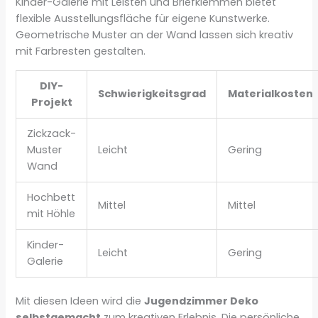
Kinder-Galerie mit Leisten und Briefklemmen bietet
flexible Ausstellungsfläche für eigene Kunstwerke.
Geometrische Muster an der Wand lassen sich kreativ
mit Farbresten gestalten.
DIY-
Schwierigkeitsgrad
Materialkosten
Projekt
Zickzack-
Muster
Leicht
Gering
Wand
Hochbett
Mittel
Mittel
mit Höhle
Kinder-
Leicht
Gering
Galerie
Mit diesen Ideen wird die
Jugendzimmer Deko
selbstgemacht
zum kreativen Erlebnis. Die persönliche