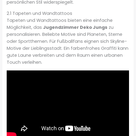
persönlichen Stil widerspiegelt.
2.1 Tapeten und Wandtattoos
Tapeten und Wandtattoos bieten eine einfache
Möglichkeit, das
Jugendzimmer Deko Jungs
zu
personalisieren. Beliebte Motive sind Planeten, Sterne
oder Sportthemen. Für Fußballfans eignen sich Skyline-
Motive der Lieblingsstadt. Ein farbenfrohes Graffiti kann
gute Laune verbreiten und dem Raum einen urbanen
Touch verleihen.