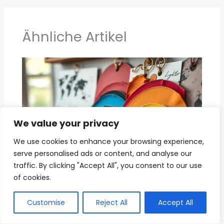
Ähnliche Artikel
We value your privacy
We use cookies to enhance your browsing experience,
serve personalised ads or content, and analyse our
traffic. By clicking "Accept All", you consent to our use
of cookies.
Customise
Reject All
Accept All
Schöner Wohnen Farbe – Premium
Wandgestaltung