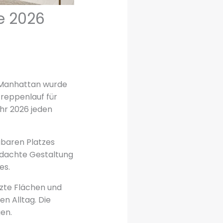
e 2026
n Manhattan wurde
reppenlauf für
ahr 2026 jeden
gbaren Platzes
chdachte Gestaltung
es.
tzte Flächen und
en Alltag. Die
en.