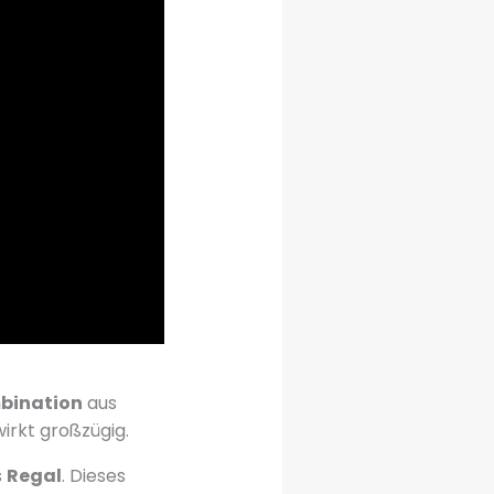
bination
aus
irkt großzügig.
s
Regal
. Dieses