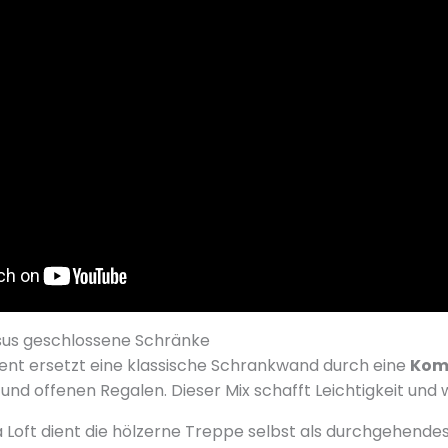
sus geschlossene Schränke
ent ersetzt eine klassische Schrankwand durch eine
Kom
nd offenen Regalen. Dieser Mix schafft Leichtigkeit und w
 Loft dient die hölzerne Treppe selbst als durchgehende