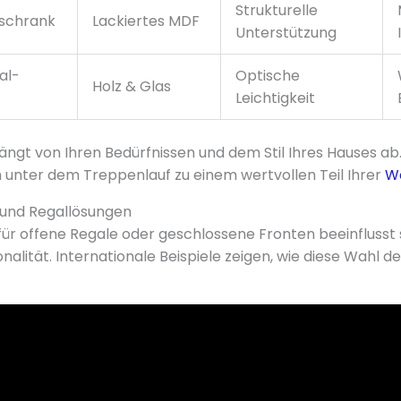
Strukturelle
uschrank
Lackiertes MDF
Unterstützung
al-
Optische
Holz & Glas
Leichtigkeit
hängt von Ihren Bedürfnissen und dem Stil Ihres Hauses ab
unter dem Treppenlauf zu einem wertvollen Teil Ihrer
W
 und Regallösungen
für offene Regale oder geschlossene Fronten beeinflusst 
onalität. Internationale Beispiele zeigen, wie diese Wahl 