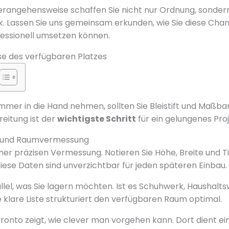
Herangehensweise schaffen Sie nicht nur Ordnung, sonder
. Lassen Sie uns gemeinsam erkunden, wie Sie diese Chanc
ssionell umsetzen können.
se des verfügbaren Platzes
mmer in die Hand nehmen, sollten Sie Bleistift und Maßb
eitung ist der
wichtigste Schritt
für ein gelungenes Proj
g und Raumvermessung
iner präzisen Vermessung. Notieren Sie Höhe, Breite und T
iese Daten sind unverzichtbar für jeden späteren Einbau.
llel, was Sie lagern möchten. Ist es Schuhwerk, Haushal
 klare Liste strukturiert den verfügbaren Raum optimal.
ronto zeigt, wie clever man vorgehen kann. Dort dient e