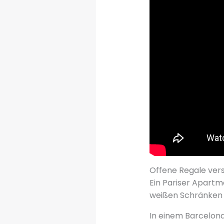
Offene Regale ver
Ein Pariser Apartm
weißen Schränken u
In einem Barcelona