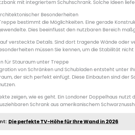
itzbank mit integriertem Schuhschrank. Solche Ideen liefer
architektonischer Besonderheiten
Treppe bestimmt die Möglichkeiten. Eine gerade Konstruk
gewendelte. Dies beeinflusst den nutzbaren Bereich maßg
s auf versteckte Details. Sind dort tragende Wände oder v
esonderheiten müssen Sie kennen, um die Stabilität nicht
en für Stauraum unter Treppe
gration von Schränken und Schubladen entsteht unter Ih
aum, der sich perfekt einfügt. Diese Einbauten sind der S
nutzen.
ekte zeigen, wie es geht. Ein Londoner Doppelhaus nutzt di
ausziehbaren Schrank aus amerikanischem Schwarznussho
nt:
Die perfekte TV-Höhe für Ihre Wand in 2026