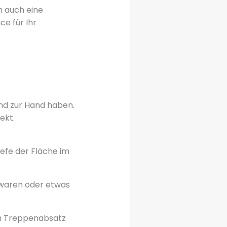
n auch eine
e für Ihr
and zur Hand haben.
ekt.
iefe der Fläche im
tswaren oder etwas
in Treppenabsatz