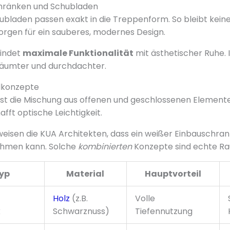
chränken und Schubladen
bladen passen exakt in die Treppenform. So bleibt keine
sorgen für ein sauberes, modernes Design.
bindet
maximale Funktionalität
mit ästhetischer Ruhe. 
räumter und durchdachter.
lkonzepte
 ist die Mischung aus offenen und geschlossenen Element
fft optische Leichtigkeit.
isen die KUA Architekten, dass ein weißer Einbauschra
ehmen kann. Solche
kombinierten
Konzepte sind echte R
yp
Material
Hauptvorteil
Holz
(z.B.
Volle
k
Schwarznuss)
Tiefennutzung