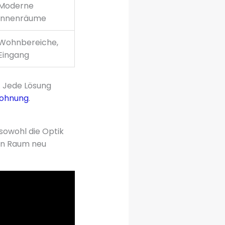
Moderne
Innenräume
Wohnbereiche,
Eingang
. Jede Lösung
ohnung
.
sowohl die Optik
den Raum neu