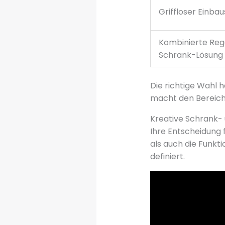
Griffloser Einba
Kombinierte Reg
Schrank-Lösung
Die richtige Wahl 
macht den Bereich 
Kreative Schrank-
Ihre Entscheidung 
als auch die Funkti
definiert.