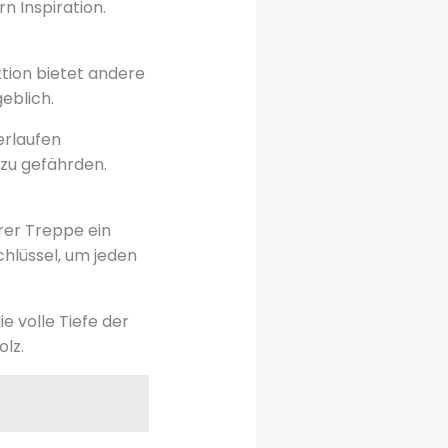
n Inspiration.
tion bietet andere
eblich.
erlaufen
 zu gefährden.
rer Treppe ein
chlüssel, um jeden
e volle Tiefe der
lz.