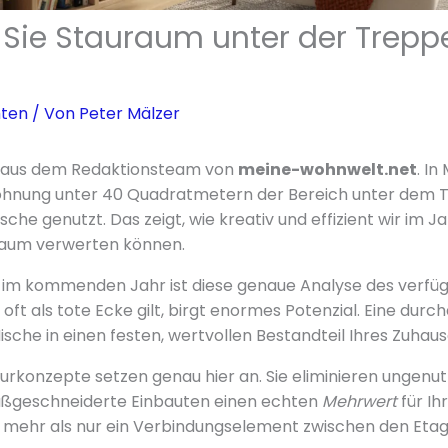
 Sie Stauraum unter der Trepp
hten
/ Von
Peter Mälzer
er aus dem Redaktionsteam von
meine-wohnwelt.net
. I
Wohnung unter 40 Quadratmetern der Bereich unter dem T
sche genutzt. Das zeigt, wie kreativ und effizient wir im J
aum verwerten können.
n im kommenden Jahr ist diese genaue Analyse des verfü
oft als tote Ecke gilt, birgt enormes Potenzial. Eine dur
sche in einen festen, wertvollen Bestandteil Ihres Zuhaus
rkonzepte setzen genau hier an. Sie eliminieren ungenu
ßgeschneiderte Einbauten einen echten
Mehrwert
für Ihr
l mehr als nur ein Verbindungselement zwischen den Etag