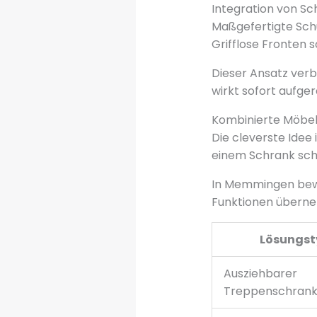
Integration von S
Maßgefertigte Schu
Grifflose Fronten 
Dieser Ansatz ver
wirkt sofort aufge
Kombinierte Möbe
Die cleverste Idee
einem Schrank scha
In Memmingen bewe
Funktionen übern
Lösungst
Ausziehbarer
Treppenschran