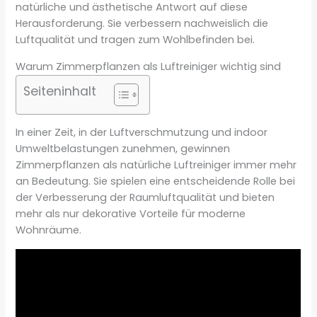
natürliche und ästhetische Antwort auf diese
Herausforderung. Sie verbessern nachweislich die
Luftqualität und tragen zum Wohlbefinden bei.
Warum Zimmerpflanzen als Luftreiniger wichtig sind
Seiteninhalt
In einer Zeit, in der Luftverschmutzung und indoor
Umweltbelastungen zunehmen, gewinnen
Zimmerpflanzen als natürliche Luftreiniger immer mehr
an Bedeutung. Sie spielen eine entscheidende Rolle bei
der Verbesserung der Raumluftqualität und bieten
mehr als nur dekorative Vorteile für moderne
Wohnräume.