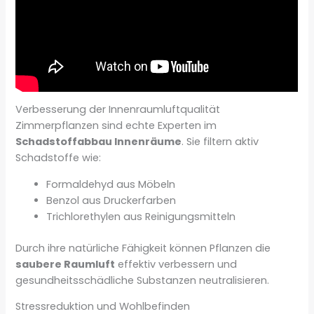
Verbesserung der Innenraumluftqualität
Zimmerpflanzen sind echte Experten im
Schadstoffabbau Innenräume
. Sie filtern aktiv
Schadstoffe wie:
Formaldehyd aus Möbeln
Benzol aus Druckerfarben
Trichlorethylen aus Reinigungsmitteln
Durch ihre natürliche Fähigkeit können Pflanzen die
saubere Raumluft
effektiv verbessern und
gesundheitsschädliche Substanzen neutralisieren.
Stressreduktion und Wohlbefinden