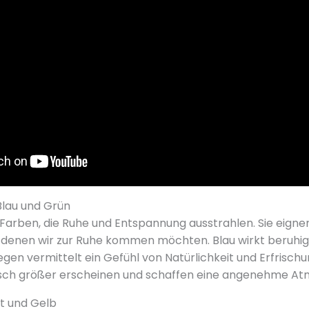
Blau und Grün
 Farben, die Ruhe und Entspannung ausstrahlen. Sie eigne
in denen wir zur Ruhe kommen möchten. Blau wirkt beruhig
egen vermittelt ein Gefühl von Natürlichkeit und Erfrisch
sch größer erscheinen und schaffen eine angenehme At
ot und Gelb