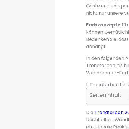
Gäste und entspanne
nicht nur unsere 
Farbkonzepte fü
können Gemütlichk
Bedenken Sie, dass
abhängt.
In den folgenden A
Trendfarben bis hin
Wohnzimmer-Farb
1. Trendfarben fü
Seiteninhalt
Die
Trendfarben 2
Nachhaltige Wandfa
emotionale Reaktio