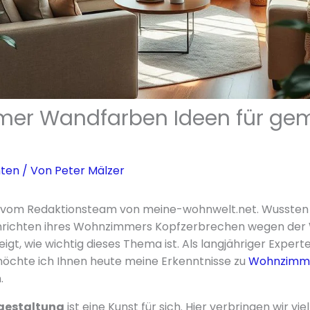
er Wandfarben Ideen für gem
hten
/ Von
Peter Mälzer
er vom Redaktionsteam von meine-wohnwelt.net. Wussten 
nrichten ihres Wohnzimmers Kopfzerbrechen wegen der
t, wie wichtig dieses Thema ist. Als langjähriger Experte
möchte ich Ihnen heute meine Erkenntnisse zu
Wohnzimm
.
estaltung
ist eine Kunst für sich. Hier verbringen wir vi