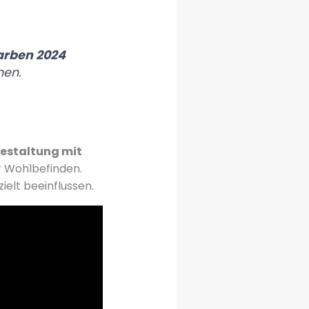
arben 2024
hen.
staltung mit
r Wohlbefinden.
elt beeinflussen.