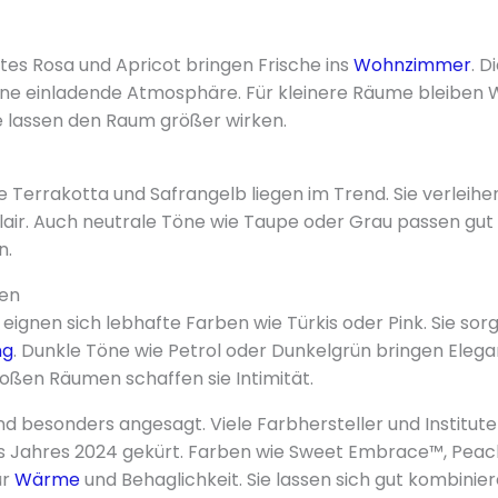
rtes Rosa und Apricot bringen Frische ins
Wohnzimmer
. D
ine einladende Atmosphäre. Für kleinere Räume bleiben 
ie lassen den Raum größer wirken.
 Terrakotta und Safrangelb liegen im Trend. Sie verle
lair. Auch neutrale Töne wie Taupe oder Grau passen gut
n.
ben
eignen sich lebhafte Farben wie Türkis oder Pink. Sie sor
ng
. Dunkle Töne wie Petrol oder Dunkelgrün bringen Elegan
ßen Räumen schaffen sie Intimität.
ind besonders angesagt. Viele Farbhersteller und Institut
s Jahres 2024 gekürt. Farben wie Sweet Embrace™, Peach
ür
Wärme
und Behaglichkeit. Sie lassen sich gut kombinie