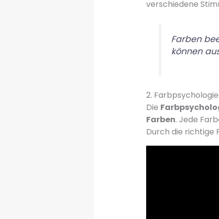
verschiedene Sti
Farben bee
können au
2. Farbpsychologi
Die
Farbpsycholog
Farben
. Jede Far
Durch die richtige