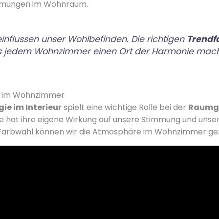
mmungen im Wohnraum.
influssen unser Wohlbefinden. Die richtigen
Trendf
s jedem Wohnzimmer einen Ort der Harmonie mac
e im Wohnzimmer
ie im Interieur
spielt eine wichtige Rolle bei der
Raumge
be hat ihre eigene Wirkung auf unsere Stimmung und unse
 Farbwahl können wir die Atmosphäre im Wohnzimmer gezi