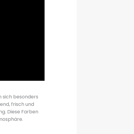
n sich besonders
end, frisch und
ung. Diese Farben
mosphäre.