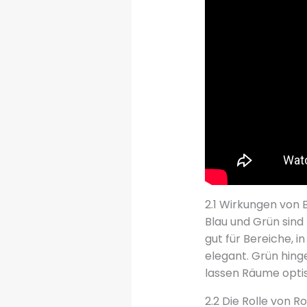
2.1 Wirkungen von 
Blau und Grün sind
gut für Bereiche, 
elegant. Grün hing
lassen Räume opti
2.2 Die Rolle von R