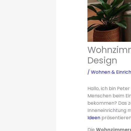
Wohnzimm
Design
/
Wohnen & Einric
Hallo, ich bin Pet
Menschen beim Ei
bekommen? Das zeig
Inneneinrichtung 
Ideen
präsentieren
Die
Wohnzimmerg