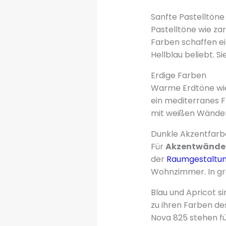
Sanfte Pastelltöne
Pastelltöne wie za
Farben schaffen e
Hellblau beliebt. S
Erdige Farben
Warme Erdtöne wie
ein mediterranes F
mit weißen Wände
Dunkle Akzentfar
Für
Akzentwände
der
Raumgestaltu
Wohnzimmer. In gro
Blau und Apricot s
zu ihren Farben de
Nova 825 stehen f