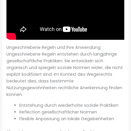
Ungeschriebene Regeln und ihre Anwendung
Ungeschriebene Regeln entstehen durch langjährige
gesellschaftliche Praktiken. Sie entwickeln sich
organisch und spiegeln soziale Normen wider, die nicht
explizit kodifiziert sind. Im Kontext des Wegerechts
bedeutet dies, dass bestimmte
Nutzungsgewohnheiten rechtliche Anerkennung finden
können.
Entstehung durch wiederholte soziale Praktiken
Reflection gesellschaftlicher Normen
Flexible Anpassung an lokale Gegebenheiten