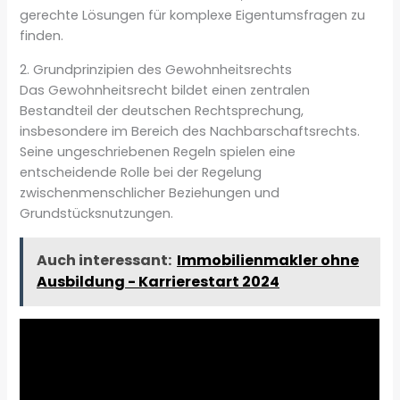
gerechte Lösungen für komplexe Eigentumsfragen zu
finden.
2. Grundprinzipien des Gewohnheitsrechts
Das Gewohnheitsrecht bildet einen zentralen
Bestandteil der deutschen Rechtsprechung,
insbesondere im Bereich des Nachbarschaftsrechts.
Seine ungeschriebenen Regeln spielen eine
entscheidende Rolle bei der Regelung
zwischenmenschlicher Beziehungen und
Grundstücksnutzungen.
Auch interessant:
Immobilienmakler ohne
Ausbildung - Karrierestart 2024