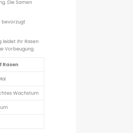
ung. Die Samen
e bevorzugt
leidet Ihr Rasen
ige Vorbeugung.
f Rasen
Mai
schtes Wachstum
tum