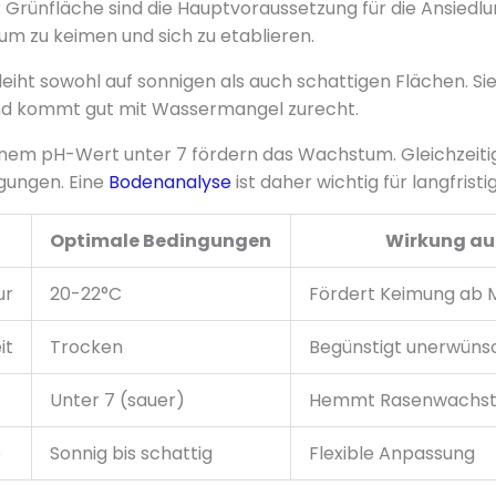
er Grünfläche sind die Hauptvoraussetzung für die Ansiedl
um zu keimen und sich zu etablieren.
eiht sowohl auf sonnigen als auch schattigen Flächen. Si
d kommt gut mit Wassermangel zurecht.
nem pH-Wert unter 7 fördern das Wachstum. Gleichzeitig 
gungen. Eine
Bodenanalyse
ist daher wichtig für langfrist
Optimale Bedingungen
Wirkung au
ur
20-22°C
Fördert Keimung ab 
it
Trocken
Begünstigt unerwün
Unter 7 (sauer)
Hemmt Rasenwachs
e
Sonnig bis schattig
Flexible Anpassung