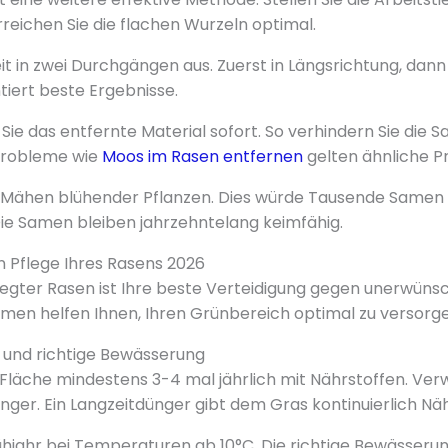
erreichen Sie die flachen Wurzeln optimal.
it in zwei Durchgängen aus. Zuerst in Längsrichtung, dann
tiert beste Ergebnisse.
 Sie das entfernte Material sofort. So verhindern Sie die
probleme wie
Moos im Rasen entfernen
gelten ähnliche Pr
 Mähen blühender Pflanzen. Dies würde Tausende Samen
Die Samen bleiben jahrzehntelang keimfähig.
en Pflege Ihres Rasens 2026
legter Rasen ist Ihre beste Verteidigung gegen unerwünsc
en helfen Ihnen, Ihren Grünbereich optimal zu versorge
und richtige Bewässerung
 Fläche mindestens 3-4 mal jährlich mit Nährstoffen. Ver
nger. Ein Langzeitdünger gibt dem Gras kontinuierlich Näh
ühjahr bei Temperaturen ab 10°C. Die richtige Bewässerun