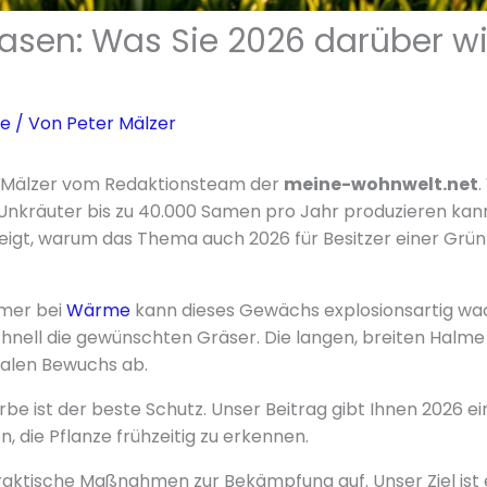
Rasen: Was Sie 2026 darüber w
se
/ Von
Peter Mälzer
er Mälzer vom Redaktionsteam der
meine-wohnwelt.net
.
r Unkräuter bis zu 40.000 Samen pro Jahr produzieren kan
zeigt, warum das Thema auch 2026 für Besitzer einer Grün
mer bei
Wärme
kann dieses Gewächs explosionsartig wa
hnell die gewünschten Gräser. Die langen, breiten Halme
alen Bewuchs ab.
rbe ist der beste Schutz. Unser Beitrag gibt Ihnen 2026 
en, die Pflanze frühzeitig zu erkennen.
raktische Maßnahmen zur Bekämpfung auf. Unser Ziel ist e