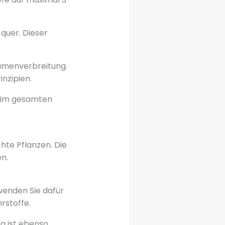
 quer. Dieser
 Samenverbreitung.
inzipien.
 im gesamten
hte Pflanzen. Die
n.
wenden Sie dafür
rstoffe.
g ist ebenso