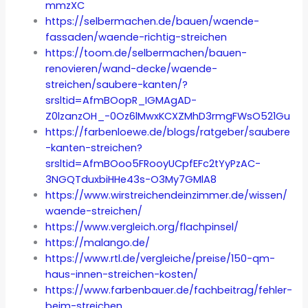
mmzXC
https://selbermachen.de/bauen/waende-
fassaden/waende-richtig-streichen
https://toom.de/selbermachen/bauen-
renovieren/wand-decke/waende-
streichen/saubere-kanten/?
srsltid=AfmBOopR_IGMAgAD-
Z0lzanzOH_-0Oz6lMwxKCXZMhD3rmgFWsO521Gu
https://farbenloewe.de/blogs/ratgeber/saubere
-kanten-streichen?
srsltid=AfmBOoo5FRooyUCpfEFc2tYyPzAC-
3NGQTduxbiHHe43s-O3My7GMlA8
https://www.wirstreichendeinzimmer.de/wissen/
waende-streichen/
https://www.vergleich.org/flachpinsel/
https://malango.de/
https://www.rtl.de/vergleiche/preise/150-qm-
haus-innen-streichen-kosten/
https://www.farbenbauer.de/fachbeitrag/fehler-
beim-streichen