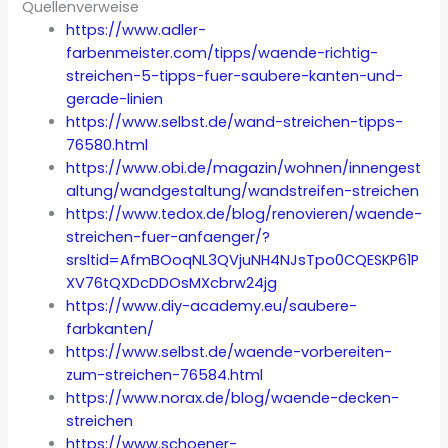
Quellenverweise
https://www.adler-
farbenmeister.com/tipps/waende-richtig-
streichen-5-tipps-fuer-saubere-kanten-und-
gerade-linien
https://www.selbst.de/wand-streichen-tipps-
76580.html
https://www.obi.de/magazin/wohnen/innengest
altung/wandgestaltung/wandstreifen-streichen
https://www.tedox.de/blog/renovieren/waende-
streichen-fuer-anfaenger/?
srsltid=AfmBOoqNL3QVjuNH4NJsTpo0CQESKP61P
XV76tQXDcDDOsMXcbrw24jg
https://www.diy-academy.eu/saubere-
farbkanten/
https://www.selbst.de/waende-vorbereiten-
zum-streichen-76584.html
https://www.norax.de/blog/waende-decken-
streichen
https://www.schoener-