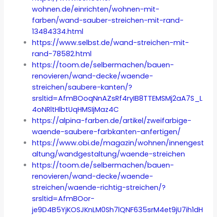
wohnen.de/einrichten/wohnen-mit-
farben/wand-sauber-streichen-mit-rand-
13484334.html
https://www.selbst.de/wand-streichen-mit-
rand-78582.html
https://toom.de/selbermachen/bauen-
renovieren/wand-decke/waende-
streichen/saubere-kanten/?
srsltid=AfmBOoqNnAZsRf4ryIB8TTEMSMj2aA7S_L
4oNRltHlbtUqHMSIjMaz4C
https://alpina-farben.de/artikel/zweifarbige-
waende-saubere-farbkanten-anfertigen/
https://www.obi.de/magazin/wohnen/innengest
altung/wandgestaltung/waende-streichen
https://toom.de/selbermachen/bauen-
renovieren/wand-decke/waende-
streichen/waende-richtig-streichen/?
srsltid=AfmBOor-
je9D4B5YjKOSJKnLM0Sh7lQNF635srM4et9jU7ih1dH