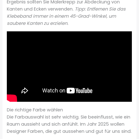
Ergebnis sollten Sie Malerkrepp zur Abdeckung von
Kanten und Ecken verwenden.
Tipp: Entfernen Sie das
Klebeband immer in einem 45-Grad-Winkel, um
saubere Kanten zu erzielen.
Die richtige Farbe wählen
Die Farbauswahl ist sehr wichtig. Sie beeinflusst, wie ein
Raum aussieht und sich anfühlt. Im Jahr 2025 wollen
Designer Farben, die gut aussehen und gut für uns sind.