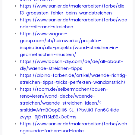
https://www.sanier.de/malerarbeiten/farbe/die-
13-groessten-fehler-beim-wandstreichen
https://www.sanier.de/malerarbeiten/farbe/wae
nde-mit-rand-streichen
https://www.wagner-
group.com/ch/heimwerker/projekte-
inspiration/alle-projekte/wand-streichen-in-
geometrischen-mustern/
https://www.bosch-diy.com/de/de/all-about-
diy/waende-streichen-tipps
https://alpina-farben.de/artikel/waende-richtig-
streichen-tipps-tricks-perfekten-wandanstrich/
https://toom.de/selbermachen/bauen-
renovieren/wand-decke/waende-
streichen/waende-streichen-ideen/?
srsltid=AfmBOopBHi6-SL_tPtwUK1-Fan6G4ide-
zvyrp_9jEhTfSlzBBxOc0ms
https://www.sanier.de/malerarbeiten/farbe/woh
ngesunde-farben-und-lacke