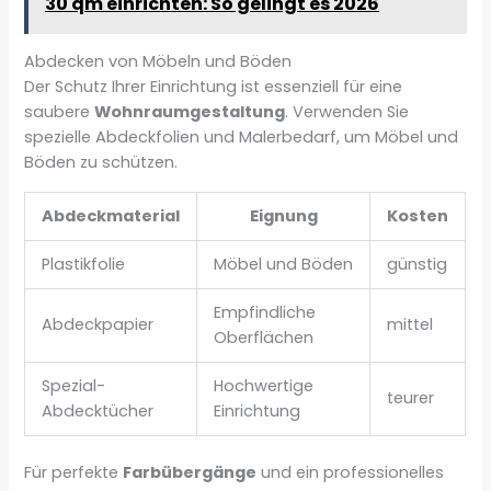
30 qm einrichten: So gelingt es 2026
Abdecken von Möbeln und Böden
Der Schutz Ihrer Einrichtung ist essenziell für eine
saubere
Wohnraumgestaltung
. Verwenden Sie
spezielle Abdeckfolien und Malerbedarf, um Möbel und
Böden zu schützen.
Abdeckmaterial
Eignung
Kosten
Plastikfolie
Möbel und Böden
günstig
Empfindliche
Abdeckpapier
mittel
Oberflächen
Spezial-
Hochwertige
teurer
Abdecktücher
Einrichtung
Für perfekte
Farbübergänge
und ein professionelles