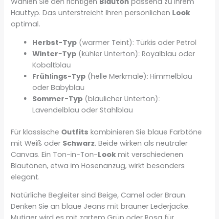
Wählen Sie den richtigen
Blauton
passend zu Ihrem
Hauttyp. Das unterstreicht Ihren persönlichen
Look
optimal.
Herbst-Typ
(warmer Teint): Türkis oder Petrol
Winter-Typ
(kühler Unterton): Royalblau oder
Kobaltblau
Frühlings-Typ
(helle Merkmale): Himmelblau
oder Babyblau
Sommer-Typ
(bläulicher Unterton):
Lavendelblau oder Stahlblau
Für klassische
Outfits
kombinieren Sie blaue Farbtöne
mit Weiß oder
Schwarz
. Beide wirken als neutraler
Canvas. Ein Ton-in-Ton-
Look
mit verschiedenen
Blautönen, etwa im Hosenanzug, wirkt besonders
elegant.
Natürliche Begleiter sind Beige, Camel oder Braun.
Denken Sie an blaue Jeans mit brauner Lederjacke.
Mutiger wird es mit zartem Grün oder Rosa für