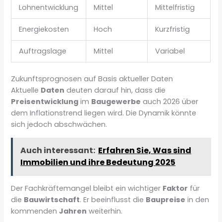
Lohnentwicklung
Mittel
Mittelfristig
Energiekosten
Hoch
Kurzfristig
Auftragslage
Mittel
Variabel
Zukunftsprognosen auf Basis aktueller Daten
Aktuelle
Daten
deuten darauf hin, dass die
Preisentwicklung
im
Baugewerbe
auch 2026 über
dem Inflationstrend liegen wird. Die Dynamik könnte
sich jedoch abschwächen.
Auch interessant:
Erfahren Sie, Was sind
Immobilien und ihre Bedeutung 2025
Der Fachkräftemangel bleibt ein wichtiger
Faktor
für
die
Bauwirtschaft
. Er beeinflusst die
Baupreise
in den
kommenden
Jahren
weiterhin.