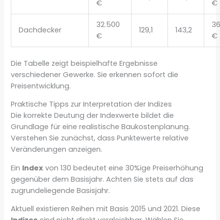
€
€
32.500
36
Dachdecker
129,1
143,2
€
€
Die Tabelle zeigt beispielhafte Ergebnisse
verschiedener Gewerke. Sie erkennen sofort die
Preisentwicklung.
Praktische Tipps zur Interpretation der Indizes
Die korrekte Deutung der Indexwerte bildet die
Grundlage für eine realistische Baukostenplanung.
Verstehen Sie zunächst, dass Punktewerte relative
Veränderungen anzeigen.
Ein
Index
von 130 bedeutet eine 30%ige Preiserhöhung
gegenüber dem Basisjahr. Achten Sie stets auf das
zugrundeliegende Basisjahr.
Aktuell existieren Reihen mit Basis 2015 und 2021. Diese