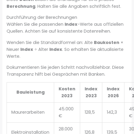
Berechnung
. Halten Sie alle Angaben schriftlich fest.
Durchführung der Berechnungen
Wählen Sie die passenden
Index
-Werte aus offiziellen
Quellen. Achten Sie auf konsistente Datenreihen.
Wenden Sie die Standardformel an: Alte
Baukosten
×
Neuer
Index
÷ Alter
Index
. So erhalten Sie aktualisierte
Werte.
Dokumentieren Sie jeden Schritt nachvollziehbar. Diese
Transparenz hilft bei Gesprächen mit Banken.
Kosten
Index
Index
K
Bauleistung
2023
2023
2026
45.000
49
Maurerarbeiten
128,5
142,3
€
€
28.000
30
Elektroinstallation
126,8
139,5