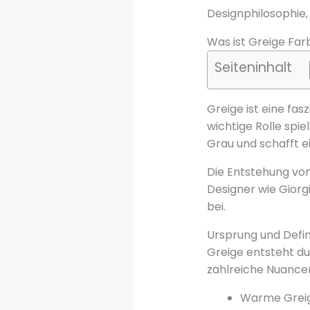
Designphilosophie,
Was ist Greige Far
Seiteninhalt
Greige ist eine fas
wichtige Rolle spi
Grau und schafft 
Die Entstehung von
Designer wie Giorg
bei.
Ursprung und Defin
Greige entsteht du
zahlreiche Nuancen,
Warme Greig