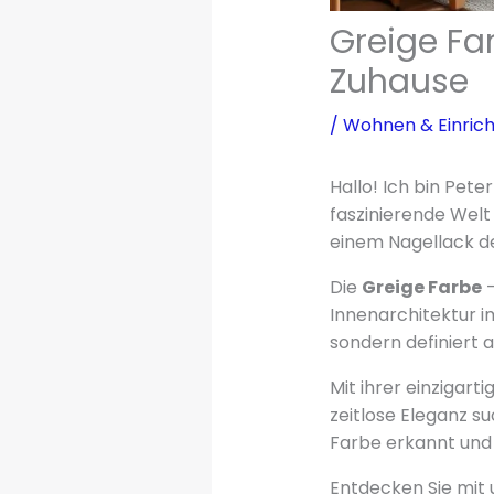
Greige Fa
Zuhause
/
Wohnen & Einric
Hallo! Ich bin Pete
faszinierende Welt
einem Nagellack de
Die
Greige Farbe
–
Innenarchitektur i
sondern definiert
Mit ihrer einzigart
zeitlose Eleganz s
Farbe erkannt und
Entdecken Sie mit u