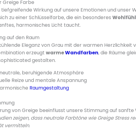
r Greige Farbe
 tiefgreifende Wirkung auf unsere Emotionen und unser 
sich zu einer Schlüsselfarbe, die ein besonderes
Wohlfüh
anftes, harmonisches Licht taucht.
ng auf den Raum
 kühlende Eleganz von Grau mit der warmen Herzlichkeit v
kombination erzeugt
warme
Wandfarben
, die Räume glei
ophisticated gestalten.
 neutrale, beruhigende Atmosphäre
suelle Reize und mentale Anspannung
harmonische
Raumgestaltung
timmung
erung von Greige beeinflusst unsere Stimmung auf sanfte 
dien zeigen, dass neutrale Farbtöne wie Greige Stress re
ät vermitteln
.