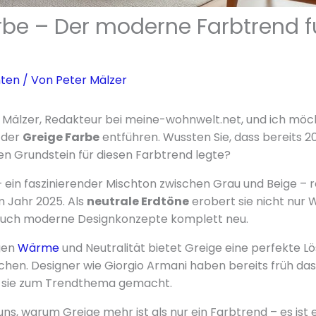
rbe – Der moderne Farbtrend fü
hten
/ Von
Peter Mälzer
r Mälzer, Redakteur bei meine-wohnwelt.net, und ich möcht
 der
Greige Farbe
entführen. Wussten Sie, dass bereits 2
n Grundstein für diesen Farbtrend legte?
 ein faszinierender Mischton zwischen Grau und Beige – re
m Jahr 2025. Als
neutrale Erdtöne
erobert sie nicht nur
 auch moderne Designkonzepte komplett neu.
igen
Wärme
und Neutralität bietet Greige eine perfekte Lös
uchen. Designer wie Giorgio Armani haben bereits früh das
 sie zum Trendthema gemacht.
ns, warum Greige mehr ist als nur ein Farbtrend – es ist 